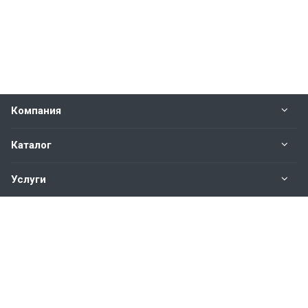
Компания
Каталог
Услуги
Наши контакты
+7(343)200-01-30
Пн. – Пт.: с 9:00 до 18:00
Свердловская область,
г. Екатеринбург ул. Полевая, 76