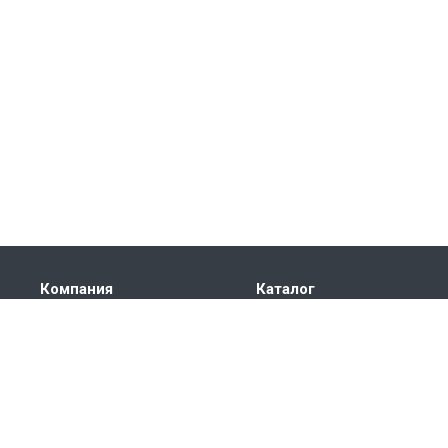
Компания
Каталог
О компании
КРУГ СТАЛЬНОЙ
История
ТРУБА СТАЛЬНАЯ
Лицензии
ЛИСТ
Партнеры
ПОКОВКА
Сотрудники
ШЕСТИГРАННИК