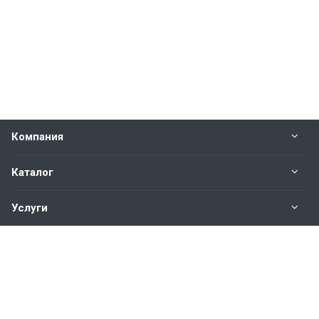
Компания
Каталог
Услуги
Наши контакты
+7(343)200-01-30
Пн. – Пт.: с 9:00 до 18:00