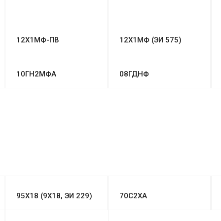
12Х1МФ-ПВ
12Х1МФ (ЭИ 575)
10ГН2МФА
08ГДНФ
95Х18 (9Х18, ЭИ 229)
70С2ХА