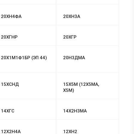
20ХН4ФА
20ХН3А
20ХГНР
20ХГР
20Х1М1Ф1БР (ЭП 44)
20Н3ДМА
15ХСНД
15Х5М (12Х5МА,
Х5М)
14ХГС
14Х2Н3МА
12Х2Н4А
12ХН2