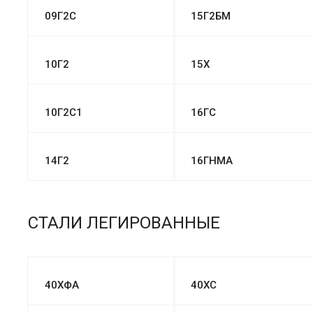
09Г2С
15Г2БМ
10Г2
15Х
10Г2С1
16ГС
14Г2
16ГНМА
СТАЛИ ЛЕГИРОВАННЫЕ
40ХФА
40ХС