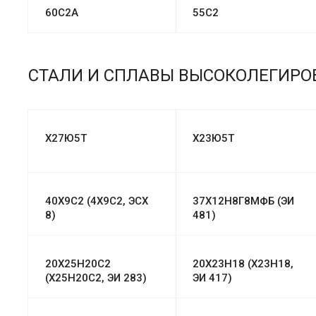
60С2А
55С2
СТАЛИ И СПЛАВЫ ВЫСОКОЛЕГИРО
Х27Ю5Т
Х23Ю5Т
40Х9С2 (4Х9С2, ЭСХ
37Х12Н8Г8МФБ (ЭИ
8)
481)
20Х25Н20С2
20Х23Н18 (Х23Н18,
(Х25Н20С2, ЭИ 283)
ЭИ 417)