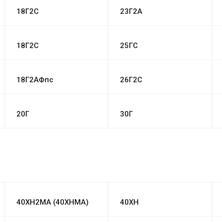
18Г2С
23Г2А
18Г2С
25ГС
18Г2АФпс
26Г2С
20Г
30Г
40ХН2МА (40ХНМА)
40ХН