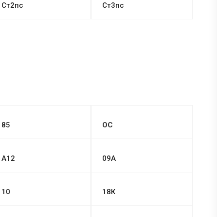
Ст2пс
Ст3пс
85
ОС
А12
09А
10
18К