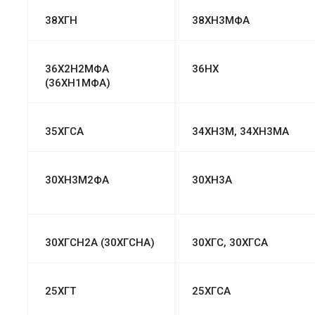
38ХГН
38ХН3МФА
36Х2Н2МФА
36НХ
(36ХН1МФА)
35ХГСА
34ХН3М, 34ХН3МА
30ХН3М2ФА
30ХН3А
30ХГСН2А (30ХГСНА)
30ХГС, 30ХГСА
25ХГТ
25ХГСА