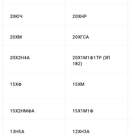
20ЮЧ
20ХНР
20ХМ
20ХГСА
20Х2Н4А
20Х1М1Ф1ТР (ЭП
182)
15ХФ
15ХМ
15Х2НМФА
15Х1М1Ф
13Н5А
12ХН3А