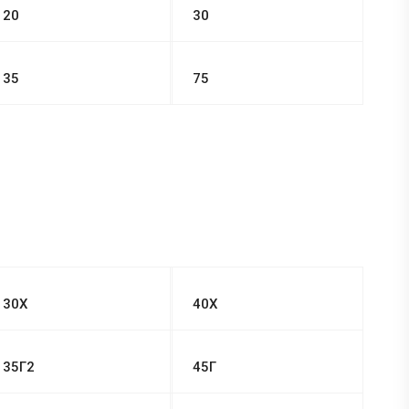
20
30
35
75
30Х
40Х
35Г2
45Г