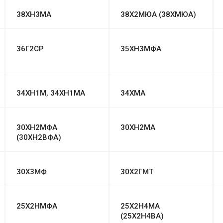
38ХН3МА
38Х2МЮА (38ХМЮА)
36Г2СР
35ХН3МФА
34ХН1М, 34ХН1МА
34ХМА
30ХН2МФА
30ХН2МА
(30ХН2ВФА)
30Х3МФ
30Х2ГМТ
25Х2НМФА
25Х2Н4МА
(25Х2Н4ВА)