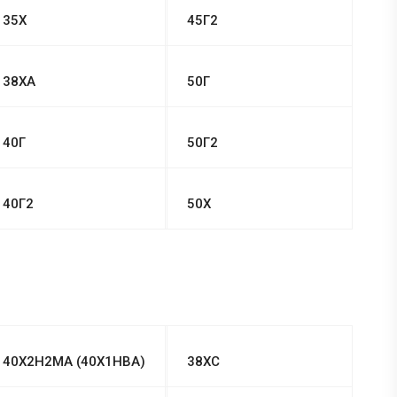
35Х
45Г2
38ХА
50Г
40Г
50Г2
40Г2
50Х
40Х2Н2МА (40Х1НВА)
38ХС