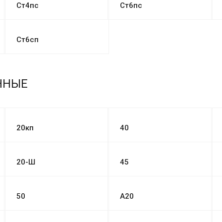
Ст4пс
Ст6пс
Ст6сп
ННЫЕ
20кп
40
20-Ш
45
50
А20