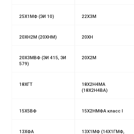
25Х1МФ (ЭИ 10)
22Х3М
20ХН2М (20ХНМ)
20ХН
20Х3МВФ (ЭИ 415, ЭИ
20Х2М
579)
18ХГТ
18Х2Н4МА
(18Х2Н4ВА)
15Х5ВФ
15Х2НМФА класс I
13ХФА
13Х1МФ (14Х1ГМФ,