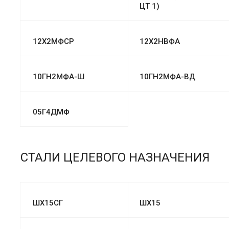
ЦТ 1)
12Х2МФСР
12Х2НВФА
10ГН2МФА-Ш
10ГН2МФА-ВД
05Г4ДМФ
СТАЛИ ЦЕЛЕВОГО НАЗНАЧЕНИЯ
ШХ15СГ
ШХ15