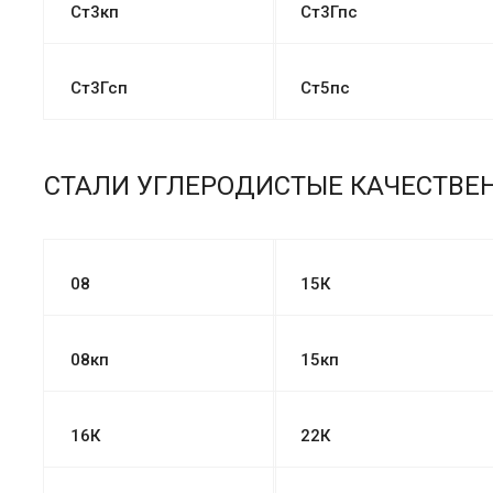
Ст3кп
Ст3Гпс
Ст3Гсп
Ст5пс
СТАЛИ УГЛЕРОДИСТЫЕ КАЧЕСТВЕ
08
15К
08кп
15кп
16К
22К