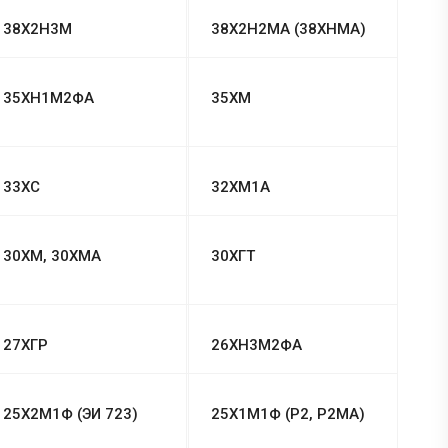
38Х2Н3М
38Х2Н2МА (38ХНМА)
35ХН1М2ФА
35ХМ
33ХС
32ХМ1А
30ХМ, 30ХМА
30ХГТ
27ХГР
26ХН3М2ФА
25Х2М1Ф (ЭИ 723)
25Х1М1Ф (Р2, Р2МА)