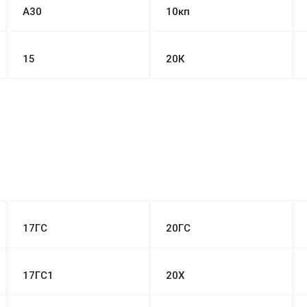
А30
10кп
15
20К
17ГС
20ГС
17ГС1
20Х