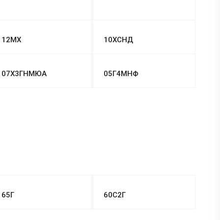
12МХ
10ХСНД
07Х3ГНМЮА
05Г4МНФ
65Г
60С2Г