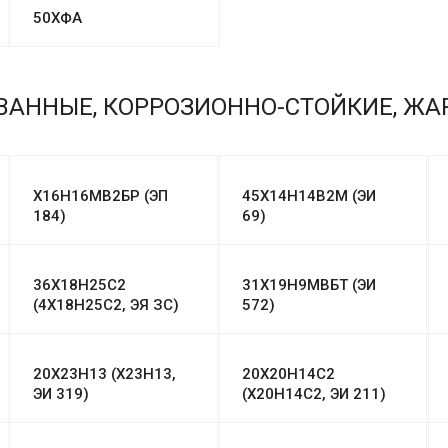
50ХФА
ВАННЫЕ, КОРРОЗИОННО-СТОЙКИЕ, Ж
Х16Н16МВ2БР (ЭП
45Х14Н14В2М (ЭИ
184)
69)
36Х18Н25С2
31Х19Н9МВБТ (ЭИ
(4Х18Н25С2, ЭЯ ЗС)
572)
20Х23Н13 (Х23Н13,
20Х20Н14С2
ЭИ 319)
(Х20Н14С2, ЭИ 211)