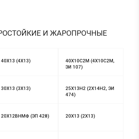
АРОСТОЙКИЕ И ЖАРОПРОЧНЫЕ
40Х13 (4Х13)
40Х10С2М (4Х10С2М,
ЭИ 107)
30Х13 (3Х13)
25Х13Н2 (2Х14Н2, ЭИ
474)
20Х12ВНМФ (ЭП 428)
20Х13 (2Х13)