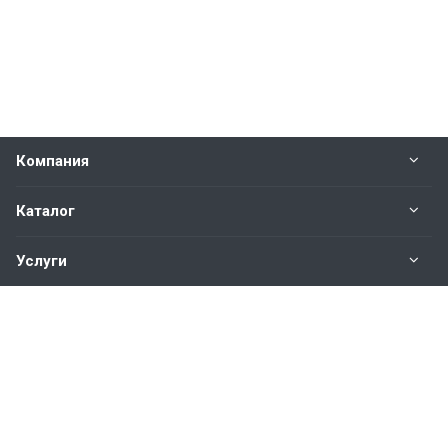
Компания
Каталог
Услуги
Наши контакты
+7(343)200-01-30
Пн. – Пт.: с 9:00 до 18:00
Свердловская область,
г. Екатеринбург ул. Полевая, 76