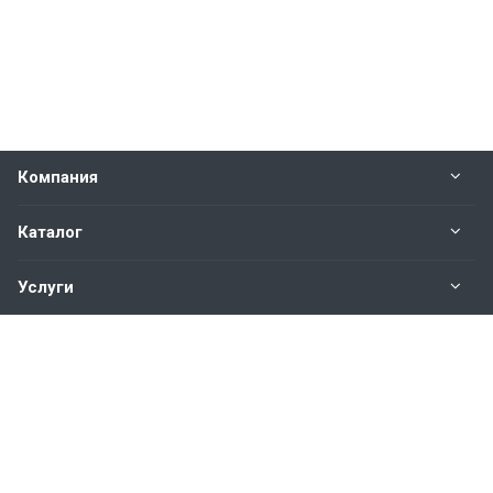
Компания
Каталог
Услуги
Наши контакты
+7(343)200-01-30
Пн. – Пт.: с 9:00 до 18:00
Свердловская область,
г. Екатеринбург ул. Полевая, 76