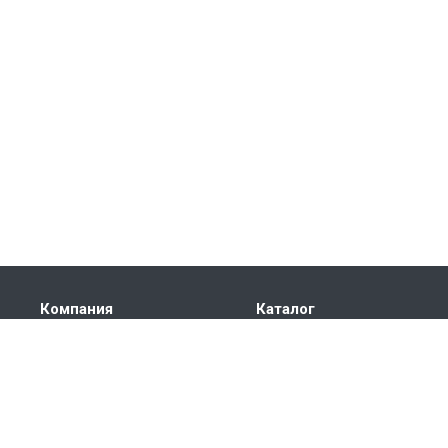
Компания
Каталог
О компании
КРУГ СТАЛЬНОЙ
История
ТРУБА СТАЛЬНАЯ
Лицензии
ЛИСТ
Партнеры
ПОКОВКА