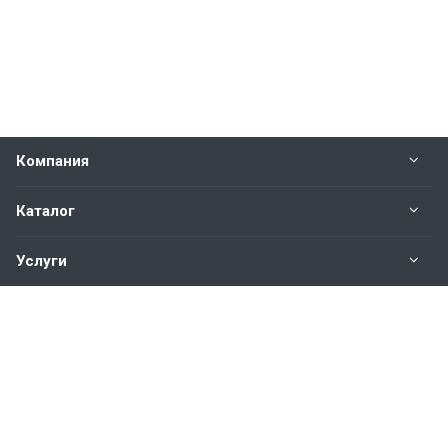
Компания
Каталог
Услуги
Наши контакты
+7(343)200-01-30
Пн. – Пт.: с 9:00 до 18:00
Свердловская область,
г. Екатеринбург ул. Полевая, 76