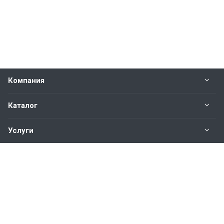
Компания
Каталог
Услуги
Наши контакты
+7(343)200-01-30
Пн. – Пт.: с 9:00 до 18:00
Свердловская область,
г. Екатеринбург ул. Полевая, 76