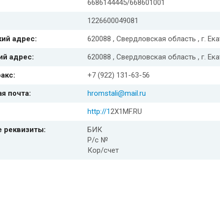
6686144445/668601001
1226600049081
ий адрес:
620088 , Свердловская область , г. Ек
ий адрес:
620088 , Свердловская область , г. Ек
акс:
+7 (922) 131-63-56
я почта:
hromstali@mail.ru
http://1
2X1MF.RU
е реквизиты:
БИК
Р/с №
Кор/счет