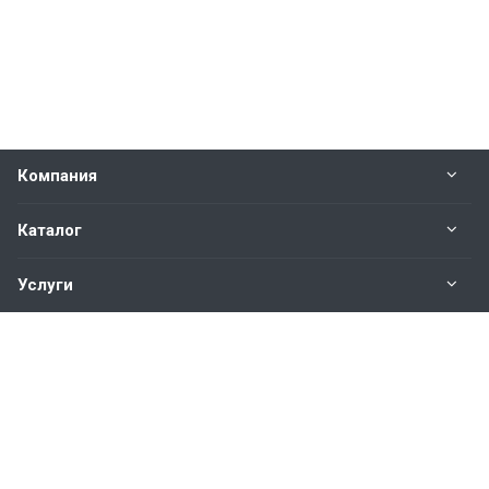
Компания
Каталог
Услуги
Наши контакты
+7(343)200-01-30
Пн. – Пт.: с 9:00 до 18:00
Свердловская область,
г. Екатеринбург ул. Полевая, 76