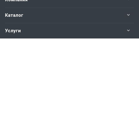
Каталог
Услуги
Наши контакты
+7(343)200-01-30
Пн. – Пт.: с 9:00 до 18:00
Свердловская область,
г. Екатеринбург ул. Полевая, 76
hromstali@mail.ru
© 2026 Все права защищены.