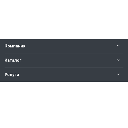
Компания
Каталог
Услуги
Наши контакты
+7(343)200-01-30
Пн. – Пт.: с 9:00 до 18:00
Свердловская область,
г. Екатеринбург ул. Полевая, 76