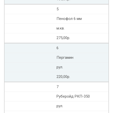
5
Пенофол 6 мм
м.кв.
275,00р.
6
Пергамин
рул.
220,00р.
7
Руберойд РКП-350
рул.