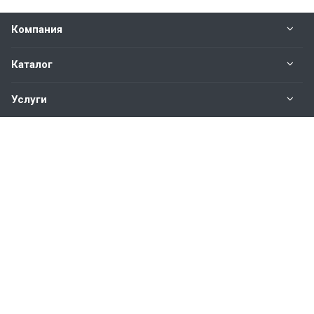
Компания
Каталог
Услуги
Наши контакты
+7(343)200-01-30
Пн. – Пт.: с 9:00 до 18:00
Свердловская область,
г. Екатеринбург ул. Полевая, 76
hromstali@mail.ru