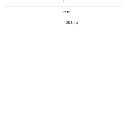
н.
м.кв.
430,00р.