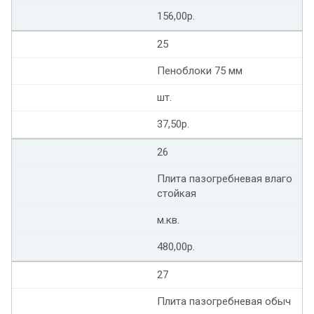
156,00р.
25
Пеноблоки 75 мм
шт.
37,50р.
26
Плита пазогребневая влаго
стойкая
м.кв.
480,00р.
27
Плита пазогребневая обыч