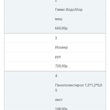
2
Глимс ВодоStop
меш.
660,00р.
3
Изовер
рул.
720,00р.
4
Пенополистирол 1,2*1,2*0,0
5
лист
108,00р.