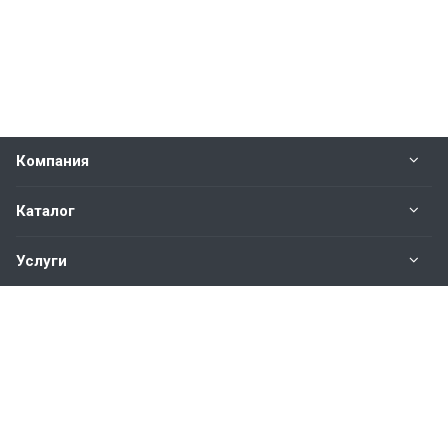
Компания
Каталог
Услуги
Наши контакты
+7(343)200-01-30
Пн. – Пт.: с 9:00 до 18:00
Свердловская область,
г. Екатеринбург ул. Полевая, 76