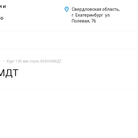
И И
Свердловская область,
г. Екатеринбург ул.
ГО
Полевая, 76
Круг 130 мм сталь 06ХН28МДТ
8МДТ