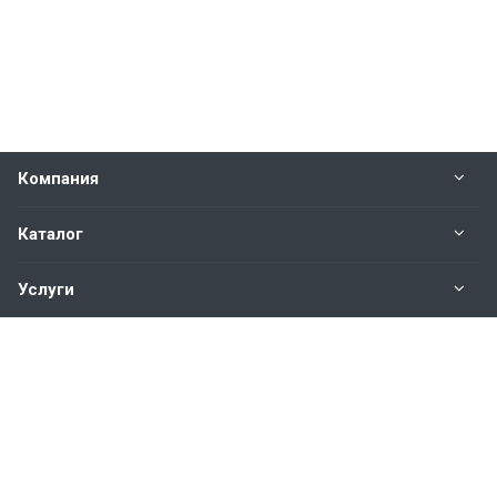
Компания
Каталог
Услуги
Наши контакты
+7(343)200-01-30
Пн. – Пт.: с 9:00 до 18:00
Свердловская область,
г. Екатеринбург ул. Полевая, 76