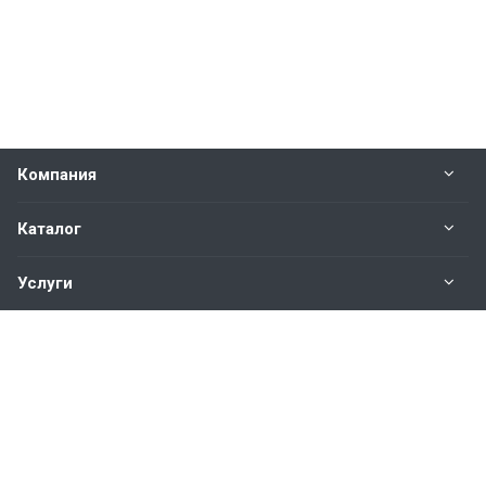
Компания
Каталог
Услуги
Наши контакты
+7(343)200-01-30
Пн. – Пт.: с 9:00 до 18:00
Свердловская область,
г. Екатеринбург ул. Полевая, 76