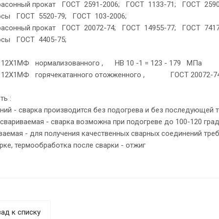
фасонный прокат ГОСТ 2591-2006; ГОСТ 1133-71; ГОСТ 2590
осы ГОСТ 5520-79; ГОСТ 103-2006;
фасонный прокат ГОСТ 20072-74; ГОСТ 14955-77; ГОСТ 7417
осы ГОСТ 4405-75;
12Х1МФ нормализованного , HB 10 -1 = 123 - 179 МПа
12Х1МФ горячекатанного отожженного , ГОСТ 20072-74 H
ь :
ений - сварка производится без подогрева и без последующей
 свариваемая - сварка возможна при подогреве до 100-120 гра
ваемая - для получения качественных сварных соединений тре
арке, термообработка после сварки - отжиг
ад к списку