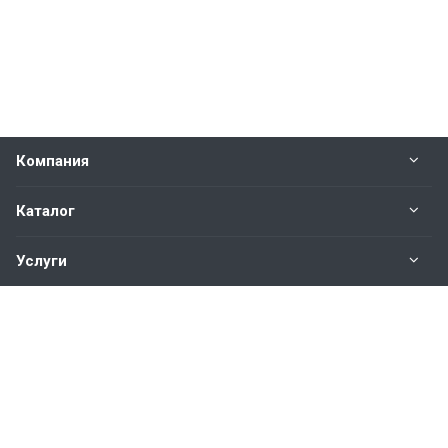
Компания
Каталог
Услуги
Наши контакты
+7(343)200-01-30
Пн. – Пт.: с 9:00 до 18:00
Свердловская область,
г. Екатеринбург ул. Полевая, 76