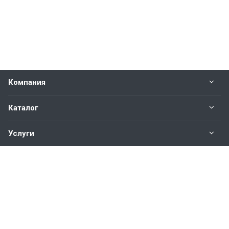
Компания
Каталог
Услуги
Наши контакты
+7(343)200-01-30
Пн. – Пт.: с 9:00 до 18:00
Свердловская область,
г. Екатеринбург ул. Полевая, 76