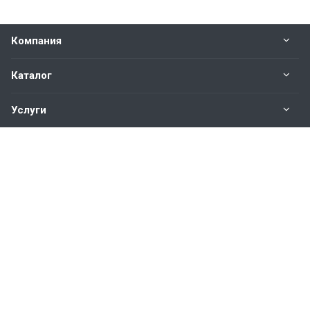
Компания
Каталог
Услуги
Наши контакты
+7(343)200-01-30
Пн. – Пт.: с 9:00 до 18:00
Свердловская область,
г. Екатеринбург ул. Полевая, 76
hromstali@mail.ru