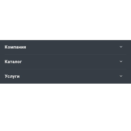
Компания
Каталог
Услуги
Наши контакты
+7(343)200-01-30
Пн. – Пт.: с 9:00 до 18:00
Свердловская область,
г. Екатеринбург ул. Полевая, 76