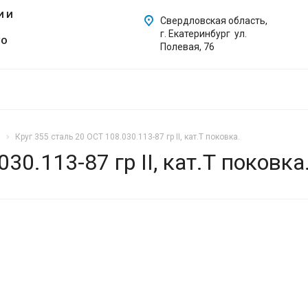
И И
Свердловская область,
г. Екатеринбург ул.
ГО
Полевая, 76
Круг 355 сталь 20 ОСТ 108.030.113-87 гр II, кат.Т поковка.
30.113-87 гр II, кат.Т поковка