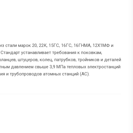
з стали марок 20, 22К, 15ГС, 16ГС, 16ГНМА, 12X1МФ и
Стандарт устанавливает требования к поковкам,
анцев, штуцеров, колец, патрубков, тройников и деталей
тным давлением свыше 3,9 МПа тепловых электростанций
ния и трубопроводов атомных станций (АС).