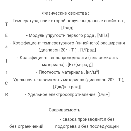
Физические свойства :
- Температура, при которой получены данные свойства ,
T
[Град]
E
- Модуль упругости первого рода , [МПа]
- Коэффициент температурного (линейного) расширения
a
o
(диапазон 20
- T ) , [1/Град]
- Коэффициент теплопроводности (теплоемкость
l
материала) , [Вт/(м·град)]
3
r
- Плотность материала , [кг/м
]
o
- Удельная теплоемкость материала (диапазон 20
- T ),
C
[Дж/(кг·град)]
R
- Удельное электросопротивление, [Ом·м]
Свариваемость :
- сварка производится без
без ограничений
подогрева и без последующей