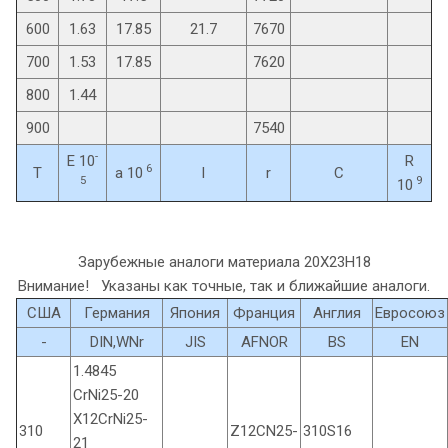
600
1.63
17.85
21.7
7670
700
1.53
17.85
7620
800
1.44
900
7540
-
E 10
R
6
T
a 10
l
r
C
5
9
10
Зарубежные аналоги материала 20Х23Н18
Внимание! Указаны как точные, так и ближайшие аналоги.
США
Германия
Япония
Франция
Англия
Евросоюз
-
DIN,WNr
JIS
AFNOR
BS
EN
1.4845
CrNi25-20
X12CrNi25-
310
Z12CN25-
310S16
21