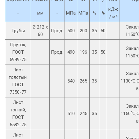
в
T
5
кДж
-
мм
-
МПа
МПа
%
%
2
/ м
Ø 212 x
Закал
Трубы
Прод.
500
200
35
50
o
60
1150
Пруток,
Закал
ГОСТ
Прод.
490
196
35
50
o
1150
5949-75
Лист
Закал
толстый,
o
540
265
35
1130
C,
ГОСТ
в
7350-77
Лист
Закал
тонкий,
o
510
245
35
1150
C,
ГОСТ
в
5582-75
Лист
Закал