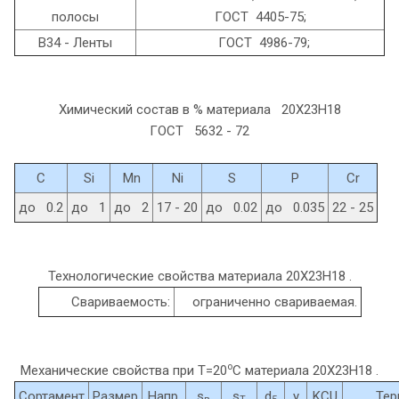
полосы
ГОСТ 4405-75;
В34 - Ленты
ГОСТ 4986-79;
Химический состав в % материала 20Х23Н18
ГОСТ 5632 - 72
C
Si
Mn
Ni
S
P
Cr
до 0.2
до 1
до 2
17 - 20
до 0.02
до 0.035
22 - 25
Технологические свойства материала 20Х23Н18 .
Свариваемость:
ограниченно свариваемая.
o
Механические свойства при Т=20
С материала 20Х23Н18 .
Сортамент
Размер
Напр.
s
s
d
y
KCU
Тер