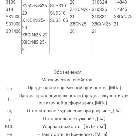
310S
20
310S24
1.4843
X15CrNiSi25-
SUH310
314
Z12CN26-
310S25
1.4845
20
SUS310
S31000
21
310S31
X8CrNi25-
X16CrNi25-
SUS310S
S31008
Z8CN25-
X8CrNi25-
21
20
S31400
20
21
X8CrNi25-21
X8CrNiSi25-
21
Обозначения:
Механические свойства :
s
- Предел кратковременной прочности , [МПа]
в
- Предел пропорциональности (предел текучести для
s
T
остаточной деформации), [МПа]
d
- Относительное удлинение при разрыве , [ % ]
5
y
- Относительное сужение , [ % ]
2
KCU
- Ударная вязкость , [ кДж / м
]
HB
- Твердость по Бринеллю , [МПа]