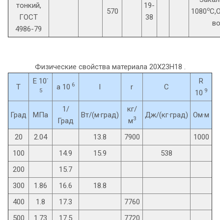
тонкий,
19-
o
570
1080
C,
ГОСТ
38
во
4986-79
Физические свойства материала 20Х23Н18 .
-
E 10
R
6
T
a 10
l
r
C
5
9
10
1/
кг/
Град
МПа
Вт/(м·град)
Дж/(кг·град)
Ом·м
3
Град
м
20
2.04
13.8
7900
1000
100
14.9
15.9
538
200
15.7
300
1.86
16.6
18.8
400
1.8
17.3
7760
500
1.73
17.5
7720