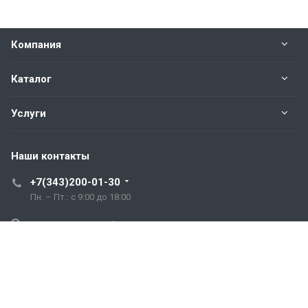
Компания
Каталог
Услуги
Наши контакты
+7(343)200-01-30
Пн. – Пт.: с 9:00 до 18:00
Свердловская область,
г. Екатеринбург ул. Полевая, 76
hromstali@mail.ru