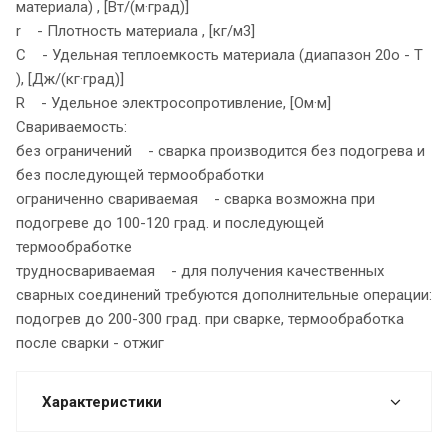
материала) , [Вт/(м·град)]
r - Плотность материала , [кг/м3]
C - Удельная теплоемкость материала (диапазон 20o - T
), [Дж/(кг·град)]
R - Удельное электросопротивление, [Ом·м]
Свариваемость:
без ограничений - сварка производится без подогрева и
без последующей термообработки
ограниченно свариваемая - сварка возможна при
подогреве до 100-120 град. и последующей
термообработке
трудносвариваемая - для получения качественных
сварных соединений требуются дополнительные операции:
подогрев до 200-300 град. при сварке, термообработка
после сварки - отжиг
Характеристики