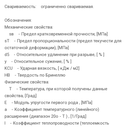
Свариваемость: ограниченно свариваемая.
Обозначения:
Механические свойства:
sв - Предел кратковременной прочности, [МПа]
sT - Предел пропорциональности (предел текучести для
остаточной деформации), [МПа]
d5 - Относительное удлинение при разрыве, [ % ]
y - Относительное сужение, [ % ]
KCU - Ударная вязкость, [ кДж / м2]
HB - Твердость по Бринеллю
Физические свойства:
T - Температура, при которой получены данные
свойства, [Град]
E - Модуль упругости первого рода , [МПа]
a - Коэффициент температурного (линейного)
расширения (диапазон 20o - T ) , [1/Град]
l - Коэффициент теплопроводности (теплоемкость