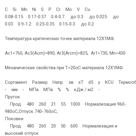
C Si Mn Ni S P Cr Mo V Cu
0.08-0.15 0.17-0.37 0.4-0.7 до 0.3 до 0.025 до
0.03 0.9-1.2 0.25-0.35 0.15-0.3 до 0.2
Температура критических точек материала 12Х1МФ.
Ac1=760, Ac3(Acm)=890, Ar3(Arcm)=825, Ar1=730, Mn=430
Механические свойства при Т=20oС материала 12Х1МФ.
Сортамент Размер Напр. sв sT d5 y KCU Термооб
- мм - МПа МПа % % кДж / м2 -
Пруток
Прод. 480 260 21 55 1000 Нормализация 960-
980oC,Отпуск 740-760oC,
Поковки
Прод. 480 260 20 50 600 Нормализация и
высокий отпуск