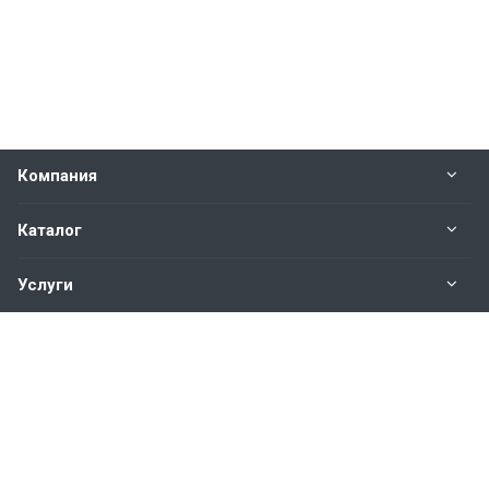
Компания
Каталог
Услуги
Наши контакты
+7(343)200-01-30
Пн. – Пт.: с 9:00 до 18:00
Свердловская область,
г. Екатеринбург ул. Полевая, 76