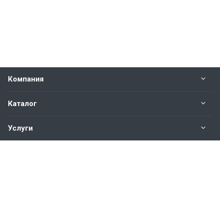
Компания
Каталог
Услуги
Наши контакты
+7(343)200-01-30
Пн. – Пт.: с 9:00 до 18:00
Свердловская область,
г. Екатеринбург ул. Полевая, 76