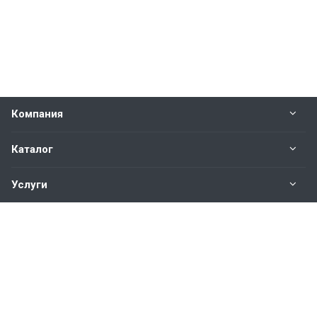
Компания
Каталог
Услуги
Наши контакты
+7(343)200-01-30
Пн. – Пт.: с 9:00 до 18:00
Свердловская область,
г. Екатеринбург ул. Полевая, 76