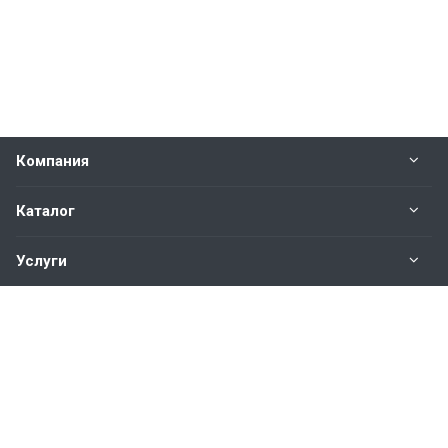
Компания
Каталог
Услуги
Наши контакты
+7(343)200-01-30
Пн. – Пт.: с 9:00 до 18:00
Свердловская область,
г. Екатеринбург ул. Полевая, 76