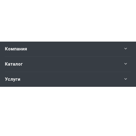
Компания
Каталог
Услуги
Наши контакты
+7(343)200-01-30
Пн. – Пт.: с 9:00 до 18:00
Свердловская область,
г. Екатеринбург ул. Полевая, 76