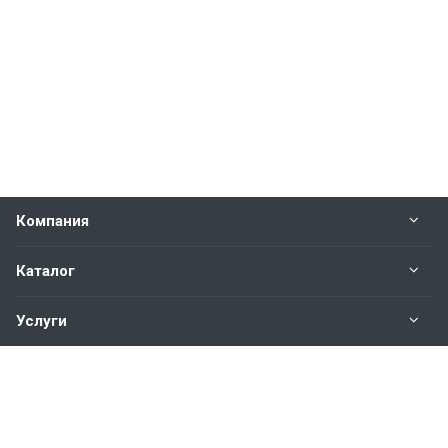
Компания
Каталог
Услуги
Наши контакты
+7(343)200-01-30
Пн. – Пт.: с 9:00 до 18:00