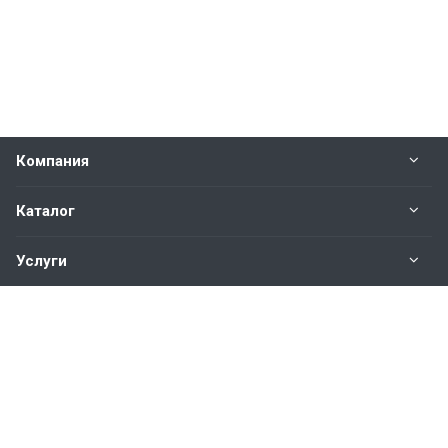
Компания
Каталог
Услуги
Наши контакты
+7(343)200-01-30
Пн. – Пт.: с 9:00 до 18:00
Свердловская область,
г. Екатеринбург ул. Полевая, 76