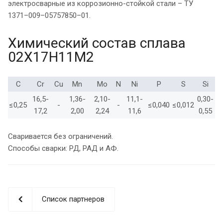
электросварные из коррозионно-стойкой стали – ТУ
1371–009–05757850–01.
Химический состав сплава
02Х17Н11М2
C
Cr
Cu
Mn
Mo
N
Ni
P
S
Si
16,5-
1,36-
2,10-
11,1-
0,30-
≤0,25
-
-
≤0,040
≤0,012
17,2
2,00
2,24
11,6
0,55
Сваривается без ограничений.
Способы сварки: РД, РАД и АФ.
Список партнеров