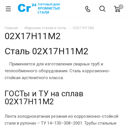
0
Главная
Марочник сталей и госты
02Х17Н11М2
02Х17Н11М2
Сталь 02Х17Н11М2
Применяется для изготовления сварных труб и
теплообменного оборудования. Сталь коррозионно-
стойкая аустенитного класса.
ГОСТы и ТУ на сплав
02Х17Н11М2
Лента холоднокатаная резаная из коррозионно-стойкой
стали в рулонах – ТУ 14–130–308–2001. Трубы стальные