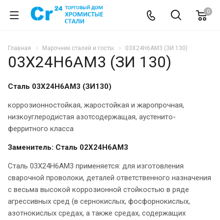
0
Главная
Марочник сталей и госты
03Х24Н6АМ3 (ЗИ 130)
03Х24Н6АМ3 (ЗИ 130)
Сталь 03Х24Н6АМ3 (ЗИ130)
коррозионностойкая, жаростойкая и жаропрочная,
низкоуглеродистая азотсодержащая, аустенито-
ферритного класса
Заменитель: Сталь 02Х24Н6АМ3
Сталь 03Х24Н6АМ3 применяется: для изготовления
сварочной проволоки, деталей ответственного назначения
с весьма высокой коррозионной стойкостью в ряде
агрессивных сред (в сернокислых, фосфорнокислых,
азотнокислых средах, а также средах, содержащих