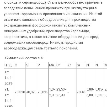
хлориды и сероводород). Сталь целесообразно применять
вследствие повышенной прочности при эксплуатации в
условиях коррозионно-эрозионного изнашивания. Из этой
стали изготавливают оборудование для производства
экстракционной фосфорной кислоты, комплексных
минеральных удобрений, производства карбамида,
капролактама, а также опытное оборудование для сред,
содержащих сероводород. Низкоуглеродистая
азотсодержащая сталь третьего поколения.
Химический состав в %
НТД
C
S
P
Mn
Cr
Zr
Si
Ni
N
ТУ
14-1-
5021-
91,
1,0-
23,50-
5,80-
0,05-
2
≤0,030
≤0,020
≤0,035
-
≤0,40
ТУ
2,0
25,00
6,80
0,15
3
14-1-
3880-