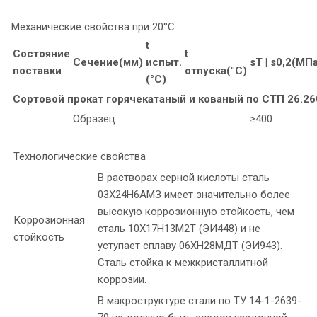
Механические свойства при 20°С
t
Состояние
t
Сечение(мм)
испыт.
sТ | s0,2(МП
поставки
отпуска(°C)
(°C)
Сортовой прокат горячекатаный и кованый по СТП 26.260
Образец
≥400
Технологические свойства
В растворах серной кислоты сталь
03Х24Н6АМЗ имеет значительно более
высокую коррозионную стойкость, чем
Коррозионная
сталь 10Х17Н13М2Т (ЭИ448) и не
стойкость
уступает сплаву 06ХН28МДТ (ЭИ943).
Сталь стойка к межкристаллитной
коррозии.
В макроструктуре стали по ТУ 14-1-2639-