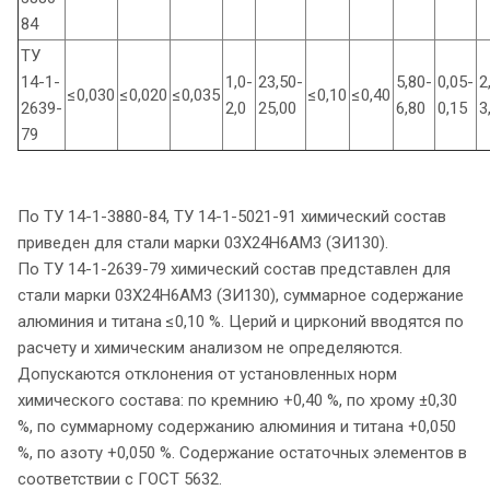
84
ТУ
14-1-
1,0-
23,50-
5,80-
0,05-
2
≤0,030
≤0,020
≤0,035
≤0,10
≤0,40
2639-
2,0
25,00
6,80
0,15
3
79
По ТУ 14-1-3880-84, ТУ 14-1-5021-91 химический состав
приведен для стали марки 03Х24Н6АМ3 (ЗИ130).
По ТУ 14-1-2639-79 химический состав представлен для
стали марки 03Х24Н6АМ3 (ЗИ130), суммарное содержание
алюминия и титана ≤0,10 %. Церий и цирконий вводятся по
расчету и химическим анализом не определяются.
Допускаются отклонения от установленных норм
химического состава: по кремнию +0,40 %, по хрому ±0,30
%, по суммарному содержанию алюминия и титана +0,050
%, по азоту +0,050 %. Содержание остаточных элементов в
соответствии с ГОСТ 5632.