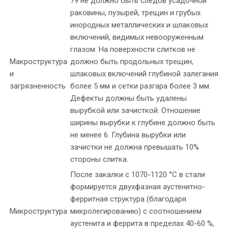
79 не должно быть следов усадочной
раковины, пузырей, трещин и грубых
инородных металлических и шлаковых
включений, видимых невооруженным
глазом. На поверхности слитков не
Макроструктура
должно быть продольных трещин,
и
шлаковых включений глубиной залегания
загрязненность
более 5 мм и сетки разгара более 3 мм.
Дефекты должны быть удалены
вырубкой или зачисткой. Отношение
ширины вырубки к глубине должно быть
не менее 6. Глубина вырубки или
зачистки не должна превышать 10%
стороны слитка.
После закалки с 1070-1120 °С в стали
формируется двухфазная аустенитно-
ферритная структура (благодаря
Микроструктура
микролегированию) с соотношением
аустенита и феррита в пределах 40-60 %,