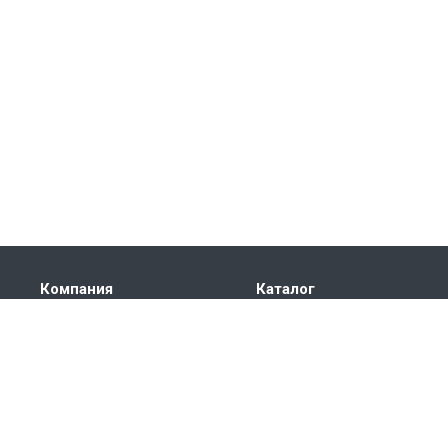
Компания
Каталог
О компании
КРУГ СТАЛЬНОЙ
История
ТРУБА СТАЛЬНАЯ
Лицензии
ЛИСТ
Партнеры
ПОКОВКА
Сотрудники
ШЕСТИГРАННИК