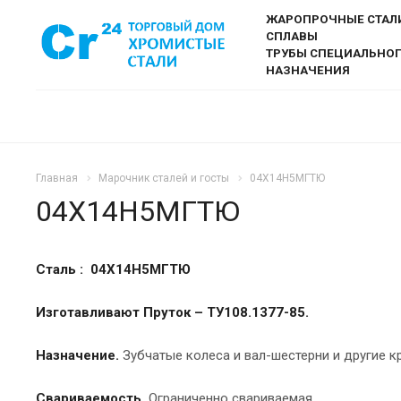
ЖАРОПРОЧНЫЕ СТАЛ
СПЛАВЫ
ТРУБЫ СПЕЦИАЛЬНО
НАЗНАЧЕНИЯ
Главная
Марочник сталей и госты
04Х14Н5МГТЮ
04Х14Н5МГТЮ
Сталь : 04Х14Н5МГТЮ
Изготавливают Пруток –
ТУ108.1377-85.
Назначение.
Зубчатые колеса и вал-шестерни и другие 
Свариваемость.
Ограниченно свариваемая.