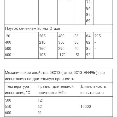
73-
84
87-
89
Пруток сечением 20 мм. Отжиг
20
285
480
36
84
295
400
210
350
30
82
-
500
160
290
40
85
-
600
105
170
51
92
-
Механические свойства 08Х13 ( стар. 0Х13 ЭИ496 ) при
испытаниях на длительную прочность
Температура
Предел длительной
Длительность
испытания, °С
прочности, МПа
испытания, ч
500
121
550
62
10000
600
31