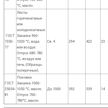
°С, масло.
Листы
горячекатаные
или
холоднокатаные.
ГОСТ
Закалка 960-
7350-
1020 °С, вода
Св. 4
294
422
23
77
или воздух.
Отпуск 680-780
°С, воздух или
печь (Образцы
поперечные).
Поковки.
ГОСТ
Закалка 1000-
25054-
1050 °С, масло.
До 1000
392
539
14
81
Отпуск 700-
780°С, масло.