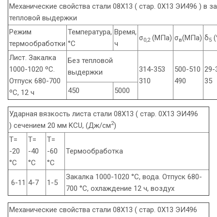
Механические свойства стали 08Х13 ( стар. 0Х13 ЭИ496 ) в з
тепловой выдержки
Режим
Температура,
Время,
σ
(МПа)
σ
(МПа)
δ
(
0,2
в
5
термообработки
°С
ч
Лист. Закалка
Без тепловой
1000-1020 ºС.
314-353
500-510
29-
выдержки
Отпуск 680-700
310
490
35
450
5000
ºС, 12 ч
Ударная вязкость листа стали 08Х13 ( стар. 0Х13 ЭИ496
2
) сечением 20 мм KCU, (Дж/см
)
Т=
Т=
Т=
-20
-40
-60
Термообработка
°С
°С
°С
Закалка 1000-1020 °С, вода. Отпуск 680-
6-11
4-7
1-5
700 °С, охлаждение 12 ч, воздух
Механические свойства стали 08Х13 ( стар. 0Х13 ЭИ496