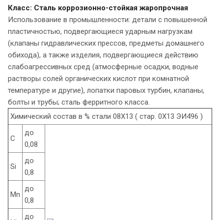
Класс: Сталь коррозионно-стойкая жаропрочная
Использование в промышленности: детали с повышенной
пластичностью, подвергающиеся ударным нагрузкам
(клапаны гидравлических прессов, предметы домашнего
обихода), а также изделия, подвергающиеся действию
слабоагрессивных сред (атмосферные осадки, водные
растворы солей органических кислот при комнатной
температуре и другие), лопатки паровых турбин, клапаны,
болты и трубы; сталь ферритного класса.
Химический состав в % стали 08Х13 ( стар. 0Х13 ЭИ496 )
до
C
0,08
до
Si
0,8
до
Mn
0,8
до