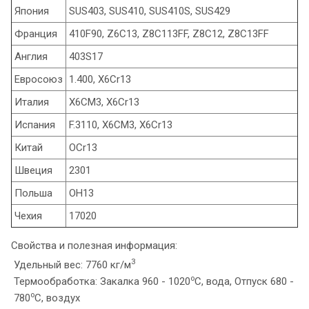
Япония
SUS403, SUS410, SUS410S, SUS429
Франция
410F90, Z6C13, Z8C113FF, Z8C12, Z8C13FF
Англия
403S17
Евросоюз
1.400, X6Cr13
Италия
X6CM3, X6Cr13
Испания
F.3110, X6CM3, X6Cr13
Китай
OCr13
Швеция
2301
Польша
OH13
Чехия
17020
Свойства и полезная информация:
3
Удельный вес: 7760 кг/м
o
Термообработка: Закалка 960 - 1020
C, вода, Отпуск 680 -
o
780
C, воздух