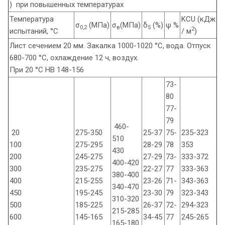
) при повышенных температурах
Температура
KCU (кДж
σ
(МПа)
σ
(МПа)
δ
(%)
ψ %
0,2
в
5
2
испытаний, °С
/ м
)
Лист сечением 20 мм. Закалка 1000-1020 °С, вода. Отпуск
680-700 °С, охлаждение 12 ч, воздух.
При 20 °С HB 148-156
73-
80
77-
79
460-
20
275-350
25-37
75-
235-323
510
100
275-295
28-29
78
353
430
200
245-275
27-29
73-
333-372
400-420
300
235-275
22-27
77
333-363
380-400
400
215-255
23-26
71-
343-363
340-470
450
195-245
23-30
79
323-343
310-320
500
185-225
26-37
72-
294-323
215-285
600
145-165
34-45
77
245-265
165-180