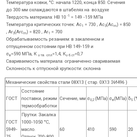
Температура ковки, °С: начала 1220, конца 850. Сечения
до 300 мм охлаждаются в штабелях на воздухе
-1
Твердость материала: HB 10
= 149 -159 МПа
Температура критических точек: Ac
= 730 , Ac
(Ac
) = 850
1
3
m
, Ar
(Arc
) = 820 , Ar
= 700
3
m
1
Обрабатываемость резанием: в закаленном и
отпущенном состоянии при HB 149-159 и
σ
=590 МПа, К
=1,4, К
=0,7
в
υ тв. спл
υ б.ст
Свариваемость материала: ограниченно свариваемая
Склонность к отпускной хрупкости: склонна
Механические свойства стали 08Х13 ( стар. 0Х13 ЭИ496 )
Состояние
ГОСТ
поставки, режим
Сечение, мм
σ
(МПа)
σ
(МПа)
δ
(
0,2
в
5
термообработки
Прутки. Закалка
ГОСТ
1000-1050 °С,
5949-
масло.
60
410
590
20
75
Отпуск 700-800