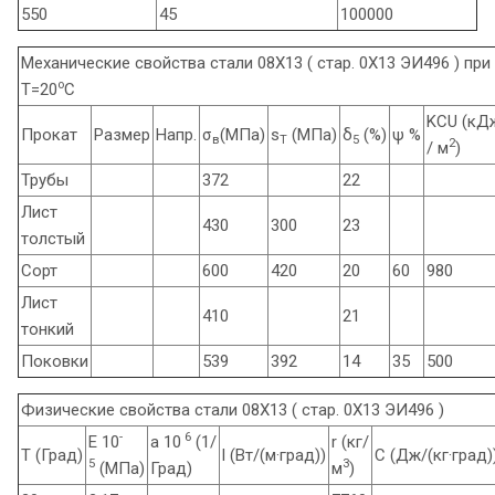
550
45
100000
Механические свойства стали 08Х13 ( стар. 0Х13 ЭИ496 ) при
o
Т=20
С
KCU (кД
Прокат
Размер
Напр.
σ
(МПа)
s
(МПа)
δ
(%)
ψ %
в
T
5
2
/ м
)
Трубы
372
22
Лист
430
300
23
толстый
Сорт
600
420
20
60
980
Лист
410
21
тонкий
Поковки
539
392
14
35
500
Физические свойства стали 08Х13 ( стар. 0Х13 ЭИ496 )
-
6
E 10
a 10
(1/
r (кг/
T (Град)
l (Вт/(м·град))
C (Дж/(кг·град)
5
3
(МПа)
Град)
м
)