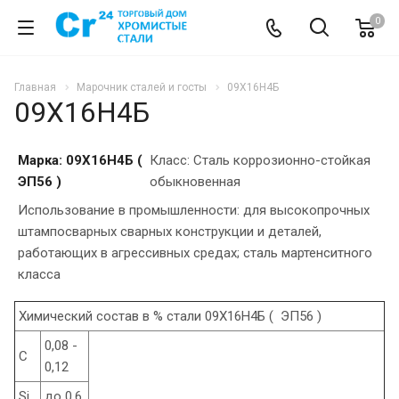
0
Главная
Марочник сталей и госты
09Х16Н4Б
09Х16Н4Б
Марка: 09Х16Н4Б (
Класс: Сталь коррозионно-стойкая
ЭП56 )
обыкновенная
Использование в промышленности: для высокопрочных
штампосварных сварных конструкции и деталей,
работающих в агрессивных средах; сталь мартенситного
класса
Химический состав в % стали 09Х16Н4Б ( ЭП56 )
0,08 -
C
0,12
Si
до 0,6