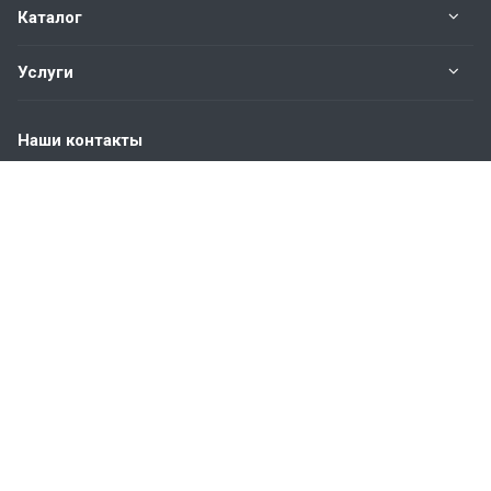
Каталог
Услуги
Наши контакты
+7(343)200-01-30
Пн. – Пт.: с 9:00 до 18:00
Свердловская область,
г. Екатеринбург ул. Полевая, 76
hromstali@mail.ru
© 2026 Все права защищены.