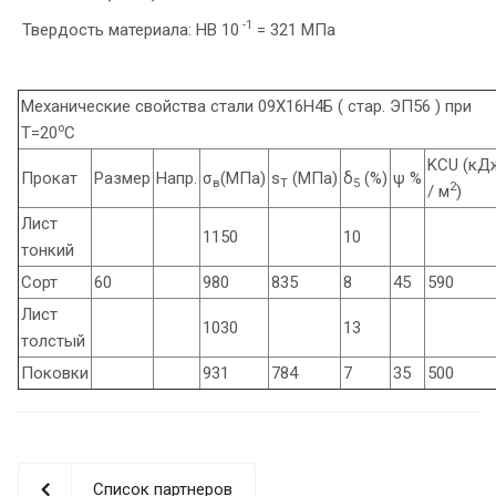
-1
Твердость материала: HB 10
= 321 МПа
Механические свойства стали 09Х16Н4Б ( стар. ЭП56 ) при
o
Т=20
С
KCU (кД
Прокат
Размер
Напр.
σ
(МПа)
s
(МПа)
δ
(%)
ψ %
в
T
5
2
/ м
)
Лист
1150
10
тонкий
Сорт
60
980
835
8
45
590
Лист
1030
13
толстый
Поковки
931
784
7
35
500
Список партнеров