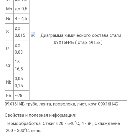
Mn
до 0,5
Ni
4 - 4,5
до
S
0,015
до
P
0,03
15 -
Cr
16,5
0,05 -
Nb
0,15
Fe
~78
09Х16Н4Б труба, лента, проволока, лист, круг 09Х16Н4Б
Свойства и полезная информация:
o
Термообработка: Отжиг 620 - 640
C, 4 - 8ч, Охлаждение
o
200 - 300
C, печь,