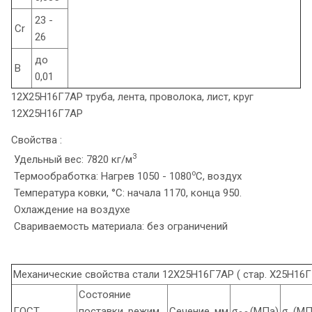
23 -
Cr
26
до
B
0,01
12Х25Н16Г7АР труба, лента, проволока, лист, круг
12Х25Н16Г7АР
Свойства :
3
Удельный вес: 7820 кг/м
o
Термообработка: Нагрев 1050 - 1080
C, воздух
Температура ковки, °С: начала 1170, конца 950.
Охлаждение на воздухе
Свариваемость материала: без ограничений
Механические свойства стали 12Х25Н16Г7АР ( стар. Х25Н16Г
Состояние
ГОСТ
поставки, режим
Сечение, мм
σ
(МПа)
σ
(МП