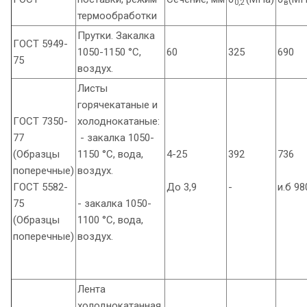
0,2
в
термообработки
Прутки. Закалка
ГОСТ 5949-
1050-1150 °С,
60
325
690
75
воздух.
Листы
горячекатаные и
ГОСТ 7350-
холоднокатаные:
77
- закалка 1050-
(Образцы
1150 °С, вода,
4-25
392
736
поперечные)
воздух.
ГОСТ 5582-
До 3,9
-
и.б 98
75
- закалка 1050-
(Образцы
1100 °С, вода,
поперечные)
воздух.
Лента
холоднокатанная.