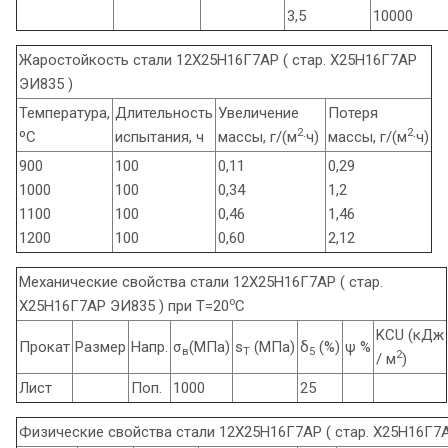
3,5
10000
Жаростойкость стали 12Х25Н16Г7АР ( стар. Х25Н16Г7АР
ЭИ835 )
Температура,
Длительность
Увеличение
Потеря
2
2
ºС
испытания, ч
массы, г/(м
·ч)
массы, г/(м
·ч)
900
100
0,11
0,29
1000
100
0,34
1,2
1100
100
0,46
1,46
1200
100
0,60
2,12
Механические свойства стали 12Х25Н16Г7АР ( стар.
o
Х25Н16Г7АР ЭИ835 ) при Т=20
С
KCU (кДж
Прокат
Размер
Напр.
σ
(МПа)
s
(МПа)
δ
(%)
ψ %
в
T
5
2
/ м
)
Лист
Поп.
1000
25
Физические свойства стали 12Х25Н16Г7АР ( стар. Х25Н16Г7