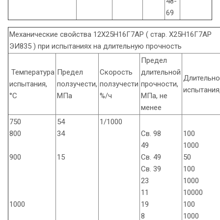
48-
69
Механические свойства 12Х25Н16Г7АР ( стар. Х25Н16Г7АР
ЭИ835 ) при испытаниях на длительную прочность
Предел
Температура
Предел
Скорость
длительной
Длительно
испытания,
ползучести,
ползучести
прочности,
испытания,
°С
МПа
%/ч
МПа, не
менее
750
54
1/1000
800
34
Св. 98
100
49
1000
900
15
Св. 49
50
Св. 39
100
23
1000
11
10000
1000
19
100
8
1000