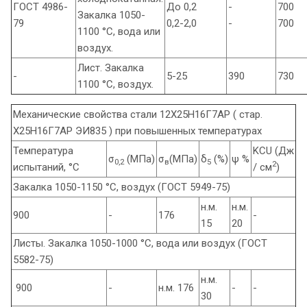
ГОСТ 4986-
До 0,2
-
700
Закалка 1050-
79
0,2-2,0
-
700
1100 °С, вода или
воздух.
Лист. Закалка
-
5-25
390
730
1100 °С, воздух.
Механические свойства стали 12Х25Н16Г7АР ( стар.
Х25Н16Г7АР ЭИ835 ) при повышенных температурах
Температура
KCU (Дж
σ
(МПа)
σ
(МПа)
δ
(%)
ψ %
0,2
в
5
2
испытаний, °С
/ cм
)
Закалка 1050-1150 °С, воздух (ГОСТ 5949-75)
н.м.
н.м.
900
-
176
-
15
20
Листы. Закалка 1050-1000 °С, вода или воздух (ГОСТ
5582-75)
н.м.
900
-
н.м. 176
-
-
30