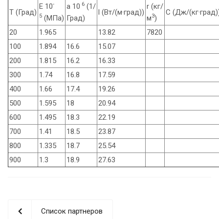
-
6
E 10
a 10
(1/
r (кг/
T (Град)
l (Вт/(м·град))
C (Дж/(кг·град)
5
3
(МПа)
Град)
м
)
20
1.965
13.82
7820
100
1.894
16.6
15.07
200
1.815
16.2
16.33
300
1.74
16.8
17.59
400
1.66
17.4
19.26
500
1.595
18
20.94
600
1.495
18.3
22.19
700
1.41
18.5
23.87
800
1.335
18.7
25.54
900
1.3
18.9
27.63
Список партнеров