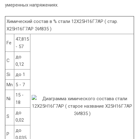
умеренных напряжениях.
Химический состав в % стали 12Х25Н16Г7АР ( стар.
Х25Н16Г7АР ЭИ835 )
47,815
Fe
- 57
до
C
0,12
Si
до 1
Mn
5 - 7
15 -
Ni
18
до
S
0,02
до
P
0,035