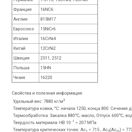
Франция
16NC6
Англия
815M17
Евросоюз
15NiCr6
Италия
16CrNi4
Китай
12CrNi2
Швеция
2511, 2512
Польша
15HN
Чехия
16220
Свойства и полезная информация:
3
Удельный вес: 7880 кг/м
Температура ковки, °С: начала 1250, конца 800. Сечения
o
o
Термообработка: Закалка 880
C, масло, Отпуск 600
C, во
-1
Твердость материала: HB 10
= 207 МПа
Температура критических точек: Ac
= 715 , Ac
(Ac
) = 773
1
3
m