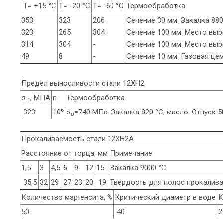
Т= +15 °С
Т= -20 °С
Т= -60 °С
Термообработка
353
323
206
Сечение 30 мм. Закалка 880 
323
265
304
Сечение 100 мм. Место выре
314
304
-
Сечение 100 мм. Место выре
49
8
-
Сечение 10 мм. Газовая цеме
Предел выносливости стали 12ХН2
σ
, МПА
n
Термообработка
-1
6
323
10
σ
=740 МПа. Закалка 820 °С, масло. Отпуск 5
в
Прокаливаемость стали 12ХН2А
Расстояние от торца, мм
Примечание
1,5
3
4,5
6
9
12
15
Закалка 9000 °С
35,5
32
29
27
23
20
19
Твердость для полос прокалива
Количество мартенсита, %
Критический диаметр в воде
К
50
40
2