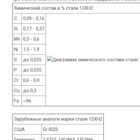
Химический состав в % стали 12ХН2
C
0,09 - 0,16
Si
0,17 - 0,37
Mn
0,3 - 0,6
Ni
1,5 - 1,9
S
до 0,035
P
до 0,035
Cr
0,6 - 0,9
Cu
до 0,3
Fe
~96
Зарубежные аналоги марки стали 12ХН2
США
Gr.4320
Германия
1.5713, 15CrNi4, 15CrNi6