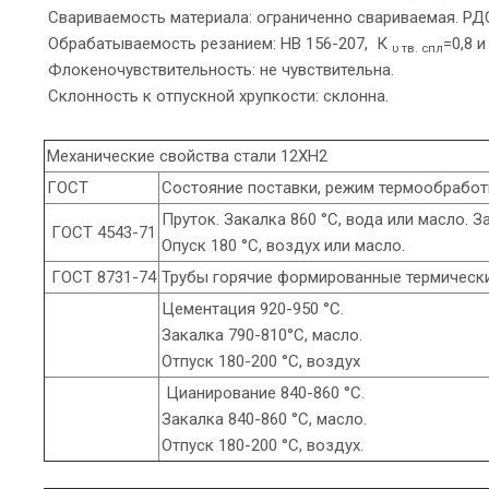
Свариваемость материала: ограниченно свариваемая. Р
Обрабатываемость резанием: HB 156-207, К
=0,8 и
υ тв. спл
Флокеночувствительность: не чувствительна.
Склонность к отпускной хрупкости: склонна.
Механические свойства стали 12ХН2
ГОСТ
Состояние поставки, режим термообработ
Пруток. Закалка 860 °С, вода или масло. З
ГОСТ 4543-71
Опуск 180 °С, воздух или масло.
ГОСТ 8731-74
Трубы горячие формированные термическ
Цементация 920-950 °С.
Закалка 790-810°С, масло.
Отпуск 180-200 °С, воздух
Цианирование 840-860 °С.
Закалка 840-860 °С, масло.
Отпуск 180-200 °С, воздух.