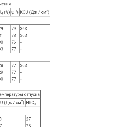
чения
2
δ
(%)
ψ %
KCU (Дж / см
)
4
29
79
363
31
78
363
30
76
-
33
77
-
да
28
77
363
29
77
-
30
77
-
температуры отпуска
2
U (Дж / см
)
HRC
э
8
27
7
25