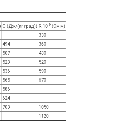
9
)
C (Дж/(кг·град))
R 10
(Ом·м)
330
494
360
507
430
523
520
536
590
565
670
586
624
703
1050
1120