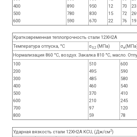
400
890
950
12
70
23
500
780
830
15
72
26
600
590
670
22
76
19
Кратковременная теплопрочность стали 12ХН2А
Температура отпуска, °С
σ
(МПа)
σ
(МПа
0,2
в
Нормализация 860 °С, воздух. Закалка 810 °С, масло. От
100
510
600
200
495
590
300
485
580
400
460
540
500
370
410
600
210
245
700
97
120
800
59
78
2
Ударная вязкость стали 12ХН2А KCU, (Дж/см
)