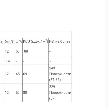
2
а)
δ
(%)
ψ %
KCU (кДж / м
)
НВ, не более
5
12
50
88
-
14
-
-
-
249
12
45
69
Поверхности
(57-63)
229
12
50
88
Поверхности
(57)