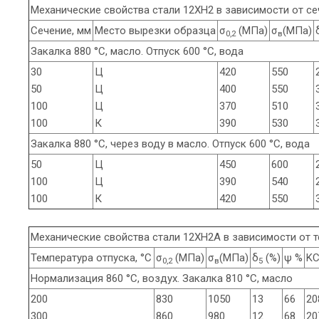
Механические свойства стали 12ХН2 в зависимости от се
Сечение, мм
Место вырезки образца
σ
(МПа)
σ
(МПа)
0,2
в
Закалка 880 °С, масло. Отпуск 600 °С, вода
30
Ц
420
550
50
Ц
400
550
100
Ц
370
510
100
К
390
530
Закалка 880 °С, через воду в масло. Отпуск 600 °С, во
50
Ц
450
600
100
Ц
390
540
100
К
420
550
Механические свойства стали 12ХН2А в зависимости от 
Температура отпуска, °С
σ
(МПа)
σ
(МПа)
δ
(%)
ψ %
KC
0,2
в
5
Нормализация 860 °С, воздух. Закалка 810 °С, масло
200
830
1050
13
66
20
300
860
980
12
68
20