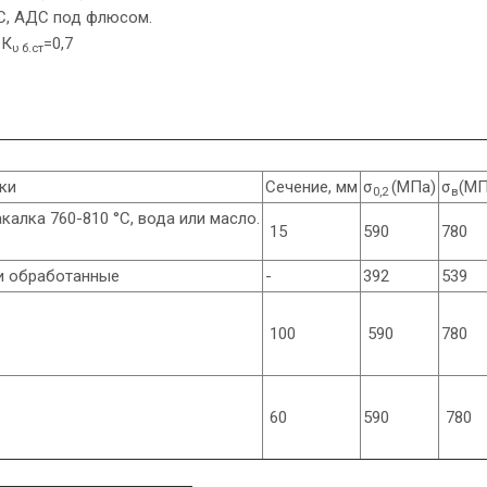
ДС, АДС под флюсом.
 К
=0,7
υ б.ст
ки
Сечение, мм
σ
(МПа)
σ
(МП
0,2
в
акалка 760-810 °С, вода или масло.
15
590
780
и обработанные
-
392
539
100
590
780
60
590
780