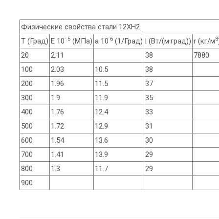
Физические свойства стали 12ХН2
- 5
6
3
T (Град)
E 10
(МПа)
a 10
(1/Град)
l (Вт/(м·град))
r (кг/м
20
2.11
38
7880
100
2.03
10.5
38
200
1.96
11.5
37
300
1.9
11.9
35
400
1.76
12.4
33
500
1.72
12.9
31
600
1.54
13.6
30
700
1.41
13.9
29
800
1.3
11.7
29
900