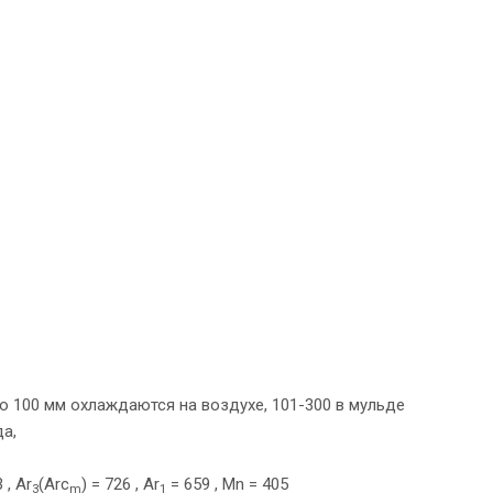
 до 100 мм охлаждаются на воздухе, 101-300 в мульде
да,
 , Ar
(Arc
) = 726 , Ar
= 659 , Mn = 405
3
m
1