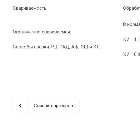
Свариваемость
Обраба
В норм
Ограниченно свариваемая.
К√ = 1,
Способы сварки: РД, РАД, АФ, ЭШ и КТ.
К√ = 0,
Список партнеров