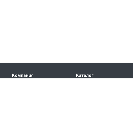
Компания
Каталог
О компании
КРУГ СТАЛЬНОЙ
История
ТРУБА СТАЛЬНАЯ
Лицензии
ЛИСТ
Партнеры
ПОКОВКА
Сотрудники
ШЕСТИГРАННИК
Отзывы
ШАРЫ МЕЛЮЩИЕ