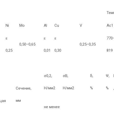
Тем
Ni
Mo
Al
Cu
V
Ас1
≤
≤
≤
770
0,50–0,65
0,25–0,35
0,25
0,01
0,30
819
σ0,2,
σВ,
δ,
Ψ,
Н/мм2
Н/мм2
%
%
Сечение,
мм
щая
не менее