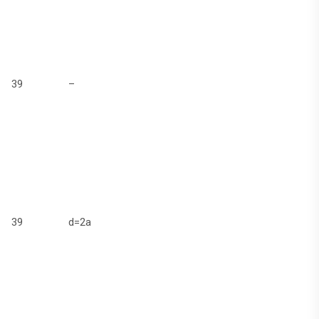
39
–
39
d=2а