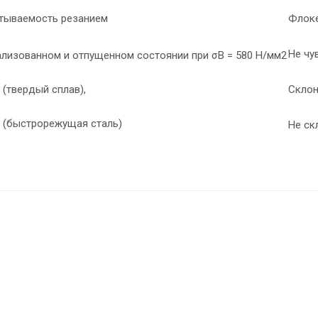
тываемость резанием
Флоке
Не чу
ализованном и отпущенном состоянии при σВ = 580 Н/мм2
1 (твердый сплав),
Склон
8 (быстрорежущая сталь)
Не ск