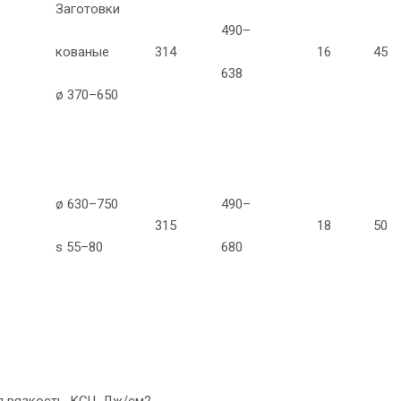
Заготовки
490–
кованые
314
16
45
638
ø 370–650
ø 630–750
490–
315
18
50
s 55–80
680
 вязкость, KCU, Дж/см2,