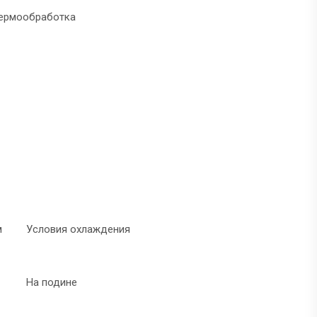
ермообработка
м
Условия охлаждения
На подине