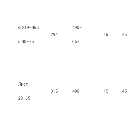
ø 219–465
490–
294
16
45
s 40–75
657
Лист
315
490
15
45
28–65