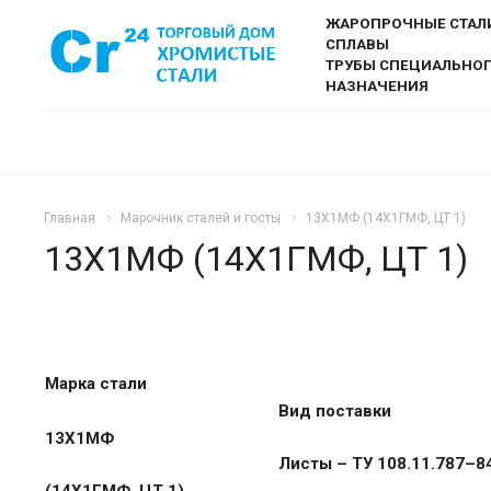
ЖАРОПРОЧНЫЕ СТАЛ
СПЛАВЫ
ТРУБЫ СПЕЦИАЛЬНО
НАЗНАЧЕНИЯ
Главная
Марочник сталей и госты
13Х1МФ (14Х1ГМФ, ЦТ 1)
13Х1МФ (14Х1ГМФ, ЦТ 1)
Марка стали
Вид поставки
13Х1МФ
Листы – ТУ 108.11.787–84
(14Х1ГМФ, ЦТ 1)