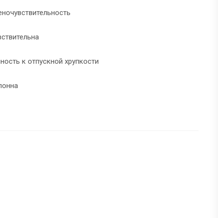
ночувствительность
вствительна
ность к отпускной хрупкости
лонна