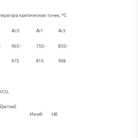
пература критических точек, ºС
Ас3
Аr1
Аr3
–
905–
755–
855–
975
815
908
KCU,
Дж/см2
Изгиб
НВ