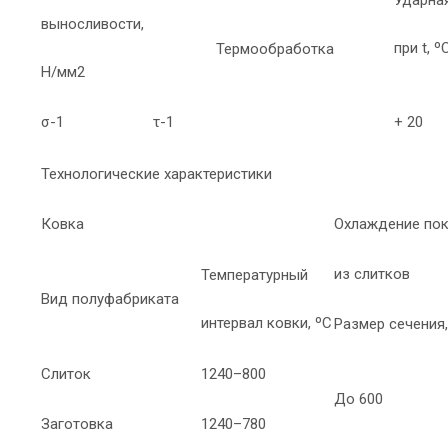
выносливости,
при t, º
Термообработка
Н/мм2
σ-1
τ-1
+ 20
Технологические характеристики
Ковка
Охлаждение пок
из слитков
Температурный
Вид полуфабриката
интервал ковки, ºС
Размер сечения
Слиток
1240–800
До 600
Заготовка
1240–780