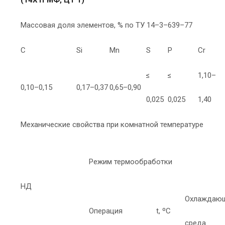
Массовая доля элементов, % по ТУ 14–3–639–77
C
Si
Mn
S
P
Cr
≤
≤
1,10–
0,10–0,15
0,17–0,37
0,65–0,90
0,025
0,025
1,40
Механические свойства при комнатной температуре
Режим термообработки
НД
Охлаждаю
Операция
t, ºС
среда