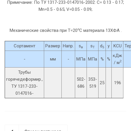
Примечание: По ТУ 1317-233-0147016-2002: C= 0.13 - 0.17;
Mn=0.5 - 0.65; V=0.05 - 0.09;
o
Механические свойства при Т=20
С материала 13ХФА .
Сортамент
Размер
Напр.
s
s
d
y
KCU
Те
в
T
5
кДж
-
мм
-
МПа
МПа
%
%
2
/ м
Трубы
горячедеформир.,
502-
353-
25
196
ТУ 1317-233-
686
519
0147016-