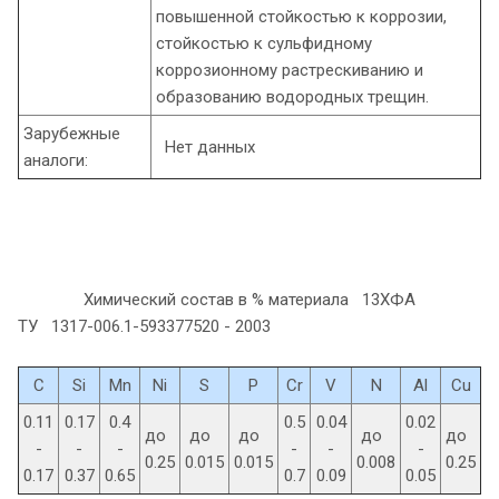
повышенной стойкостью к коррозии,
стойкостью к сульфидному
коррозионному растрескиванию и
образованию водородных трещин.
Зарубежные
Нет данных
аналоги:
Химический состав в % материала 13ХФА
ТУ 1317-006.1-593377520 - 2003
C
Si
Mn
Ni
S
P
Cr
V
N
Al
Cu
0.11
0.17
0.4
0.5
0.04
0.02
до
до
до
до
до
-
-
-
-
-
-
0.25
0.015
0.015
0.008
0.25
0.17
0.37
0.65
0.7
0.09
0.05