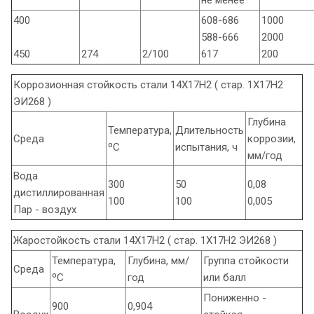
400
608-686
1000
588-666
2000
450
274
2/100
617
200
Коррозионная стойкость стали 14Х17Н2 ( стар. 1Х17Н2
ЭИ268 )
Глубина
Температура,
Длительность
Среда
коррозии,
ºС
испытания, ч
мм/год
Вода
300
50
0,08
дистиллированная
100
100
0,005
Пар - воздух
Жаростойкость стали 14Х17Н2 ( стар. 1Х17Н2 ЭИ268 )
Температура,
Глубина, мм/
Группа стойкости
Среда
ºС
год
или балл
Пониженно -
900
0,904