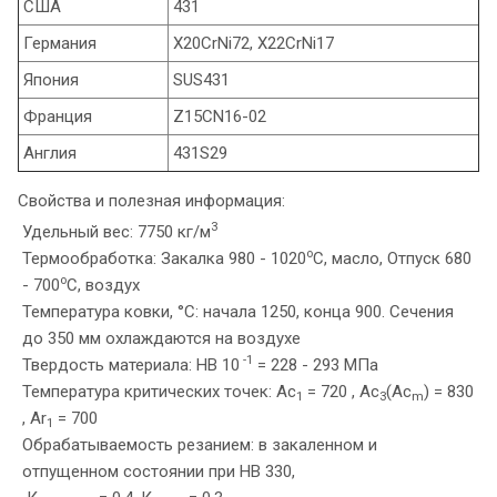
США
431
Германия
X20CrNi72, X22CrNi17
Япония
SUS431
Франция
Z15CN16-02
Англия
431S29
Свойства и полезная информация:
3
Удельный вес: 7750 кг/м
o
Термообработка: Закалка 980 - 1020
C, масло, Отпуск 680
o
- 700
C, воздух
Температура ковки, °С: начала 1250, конца 900. Сечения
до 350 мм охлаждаются на воздухе
-1
Твердость материала: HB 10
= 228 - 293 МПа
Температура критических точек: Ac
= 720 , Ac
(Ac
) = 830
1
3
m
, Ar
= 700
1
Обрабатываемость резанием: в закаленном и
отпущенном состоянии при HB 330,