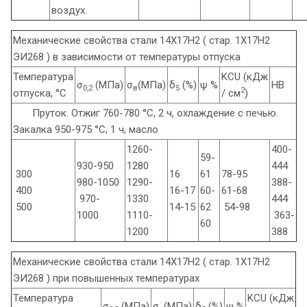
воздух.
Механические свойства стали 14Х17Н2 ( стар. 1Х17Н2
ЭИ268 ) в зависимости от температуры отпуска
Температура
KCU (кДж
σ
(МПа)
σ
(МПа)
δ
(%)
ψ %
HB
0,2
в
5
2
отпуска, °С
/ см
)
Пруток. Отжиг 760-780 °С, 2 ч, охлаждение с печью.
Закалка 950-975 °С, 1 ч, масло
1260-
400-
59-
930-950
1280
444
300
16
61
78-95
980-1050
1290-
388-
400
16-17
60-
61-68
970-
1330
444
500
14-15
62
54-98
1000
1110-
363-
60
1200
388
Механические свойства стали 14Х17Н2 ( стар. 1Х17Н2
ЭИ268 ) при повышенных температурах
Температура
KCU (кДж
σ
(МПа)
σ
(МПа)
δ
(%)
ψ %