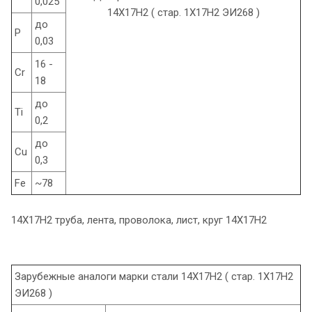
0,025
до
P
0,03
16 -
Cr
18
до
Ti
0,2
до
Cu
0,3
Fe
~78
14Х17Н2 труба, лента, проволока, лист, круг 14Х17Н2
Зарубежные аналоги марки стали 14Х17Н2 ( стар. 1Х17Н2
ЭИ268 )