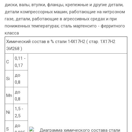
диски, валы, втулки, фланцы, крепежные и другие детали,
детали компрессорных машин, работающие на нитрозном
газе, детали, работающие в агрессивных средах и при
пониженных температурах; сталь мартенсито - ферритного
класса
Химический состав в % стали 14Х17Н2 ( стар. 1Х17Н2
ЭИ268 )
0,11 -
C
0,17
до
Si
0,8
до
Mn
0,8
1,5 -
Ni
2,5
до
S