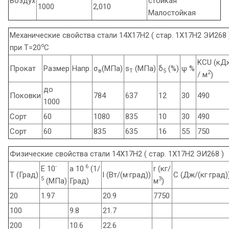
Воздух
стойкая
1000
2,010
Малостойкая
Механические свойства стали 14Х17Н2 ( стар. 1Х17Н2 ЭИ268 
o
при Т=20
С
KCU (кД
Прокат
Размер
Напр.
σ
(МПа)
s
(МПа)
δ
(%)
ψ %
в
T
5
2
/ м
)
до
Поковки
784
637
12
30
490
1000
Сорт
60
1080
835
10
30
490
Сорт
60
835
635
16
55
750
Физические свойства стали 14Х17Н2 ( стар. 1Х17Н2 ЭИ268 )
-
6
E 10
a 10
(1/
r (кг/
T (Град)
l (Вт/(м·град))
C (Дж/(кг·град)
5
3
(МПа)
Град)
м
)
20
1.97
20.9
7750
100
9.8
21.7
200
10.6
22.6