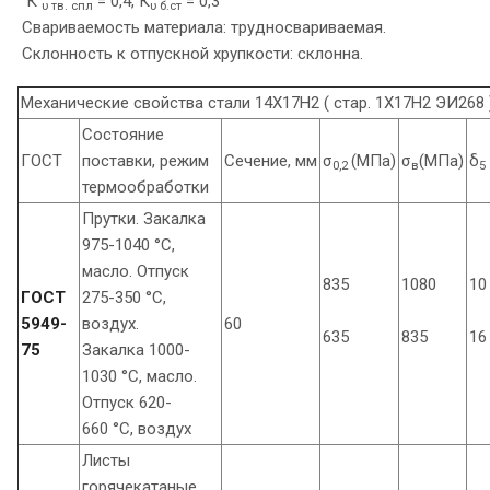
К
= 0,4, К
= 0,3
υ тв. спл
υ б.ст
Свариваемость материала: трудносвариваемая.
Склонность к отпускной хрупкости: склонна.
Механические свойства стали 14Х17Н2 ( стар. 1Х17Н2 ЭИ268
Состояние
ГОСТ
поставки, режим
Сечение, мм
σ
(МПа)
σ
(МПа)
δ
0,2
в
5
термообработки
Прутки. Закалка
975-1040 °С,
масло. Отпуск
835
1080
10
ГОСТ
275-350 °С,
5949-
воздух.
60
635
835
16
75
Закалка 1000-
1030 °С, масло.
Отпуск 620-
660 °С, воздух
Листы
горячекатаные