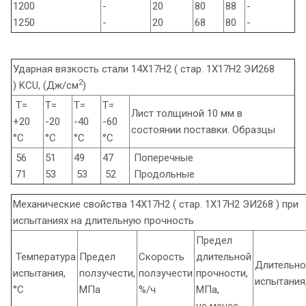
1200
-
20
80
88
-
1250
-
20
68
80
-
Ударная вязкость стали 14Х17Н2 ( стар. 1Х17Н2 ЭИ268
2
) KCU, (Дж/см
)
Т=
Т=
Т=
Т=
Лист толщиной 10 мм в
+20
-20
-40
-60
состоянии поставки. Образцы
°С
°С
°С
°С
56
51
49
47
Поперечные
71
53
53
52
Продольные
Механические свойства 14Х17Н2 ( стар. 1Х17Н2 ЭИ268 ) при
испытаниях на длительную прочность
Предел
Температура
Предел
Скорость
длительной
Длительно
испытания,
ползучести,
ползучести
прочности,
испытания,
°С
МПа
%/ч
МПа,
не менее