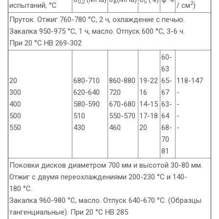
0,2
в
5
2
испытаний, °С
/ см
)
Пруток. Отжиг 760-780 °С, 2 ч, охлаждение с печью.
Закалка 950-975 °С, 1 ч, масло. Отпуск 600 °С, 3-6 ч.
При 20 °С НВ 269-302
60-
63
20
680-710
860-880
19-22
65-
118-147
300
620-640
720
16
67
-
400
580-590
670-680
14-15
63-
-
500
510
550-570
17-18
64
-
550
430
460
20
68-
-
70
81
Поковки дисков диаметром 700 мм и высотой 30-80 мм.
Отжиг с двумя переохлаждениями 200-230 °С и 140-
180 °С.
Закалка 960-980 °С, масло. Отпуск 640-670 °С. (Образцы
тангенциальные). При 20 °С НВ 285