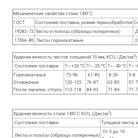
Механические свойства стали 14ХГС
ГОСТ
Состояние поставки, режим термообработки
С
19282-73
Листы и полосы (образцы поперечные)
Д
17066-80
Листы горячекатаные
2
2
Ударная вязкость листов толщиной 10 мм, KCU, (Дж/см
)
Состояние поставки
Т= +20 °С
Т= -20 °С
Т= -40 °С
Т= -
Горячекатаные
73-96
61-85
8-26
5-8
Отожженые
120-125
76-87
62-85
57-7
После закалки, отпуск
113-118
84-93
71-84
71-
2
Ударная вязкость стали 14ХГС KCU, (Дж/см
)
Состояние поставки
Толщина листа, 
От 5 до 10
Листы и полосы (образцы поперечные)