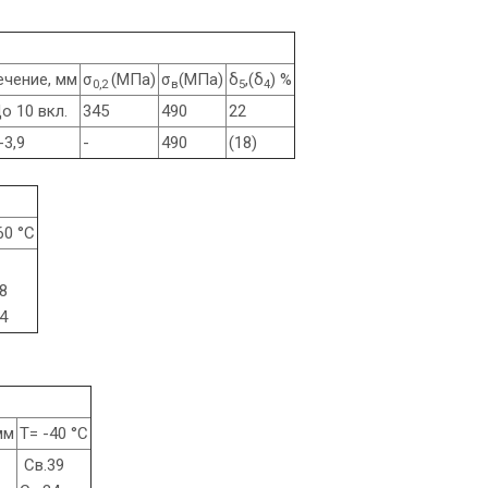
ечение, мм
σ
(МПа)
σ
(МПа)
δ
,(δ
) %
0,2
в
5
4
о 10 вкл.
345
490
22
-3,9
-
490
(18)
60 °С
8
74
мм
Т= -40 °С
Св.39