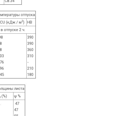
Св.34
емпературы отпуска
2
CU (кДж / м
)
HB
ка в отпуске 2 ч.
98
390
8
390
8
360
03
310
76
-
96
210
45
180
толщины листа
(%)
ψ %
0
2
47
47
55