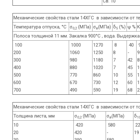
Св. 10
Механические свойства стали 14ХГС в зависимости от т
Температура отпуска, °С
σ
(МПа)
σ
(МПа)
δ
(%)
ψ %
K
0,2
в
5
Полоса толщиной 11 мм. Закалка 900°С , вода. Выдерж
100
1000
1270
8
40
200
1060
1250
8
-
9
300
980
1180
7
42
8
400
880
1020
7
45
1
500
770
860
10
55
1
600
670
730
12
60
1
700
490
590
19
68
2
Механические свойства стали 14ХГС в зависимости от 
Толщина листа, мм
σ
(МПа)
σ
(МПа)
δ
0,2
в
1
10
420
580
2
20
420
-
19
30
390
580
-