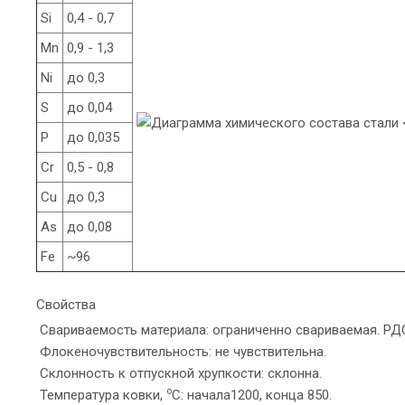
Si
0,4 - 0,7
Mn
0,9 - 1,3
Ni
до 0,3
S
до 0,04
P
до 0,035
Cr
0,5 - 0,8
Cu
до 0,3
As
до 0,08
Fe
~96
Свойства
Свариваемость материала: ограниченно свариваемая. РД
Флокеночувствительность: не чувствительна.
Склонность к отпускной хрупкости: склонна.
o
Температура ковки,
С: начала1200, конца 850.