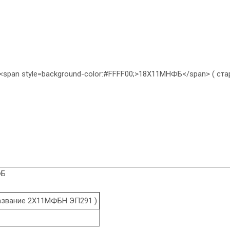
ФБ
азвание 2Х11МФБН ЭП291 )