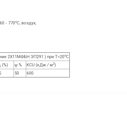
o
60 - 770
C, воздух,
o
ание 2Х11МФБН ЭП291 ) при Т=20
С
2
(%)
ψ %
KCU (кДж / м
)
5
5
50
600