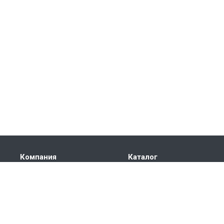
Компания
Каталог
О компании
КРУГ СТАЛЬНОЙ
История
ТРУБА СТАЛЬНАЯ
Лицензии
ЛИСТ
Партнеры
ПОКОВКА