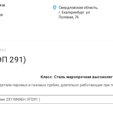
И И
Свердловская область,
г. Екатеринбург ул.
ГО
Полевая, 76
291)
П 291)
Класс: Сталь жаропрочная высоколе
али паровых и газовых турбин, длительно работающие при тем
ание 2Х11МФБН ЭП291 )