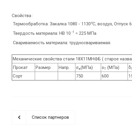
Свойства :
o
Термообработка: Закалка 1080 - 1130
C, воздух, Отпуск 6
-1
Твердость материала: HB 10
= 225 МПа
Свариваемость материала: трудносвариваемая.
Механические свойства стали 18Х11МНФБ ( старое назв
Прокат
Размер
Напр.
σ
(МПа)
s
(МПа)
δ
в
T
Сорт
750
600
1
Список партнеров