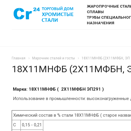
ЖАРОПРОЧНЫЕ СТАЛ
СПЛАВЫ
ТРУБЫ СПЕЦИАЛЬНО
НАЗНАЧЕНИЯ
Главная
Марочник сталей и госты
18Х11МНФБ (2Х11МФБН, ЭП 
18Х11МНФБ (2Х11МФБН, Э
Марка: 18Х11МНФБ ( 2Х11МФБН ЭП291 )
Использование в промышленности: высоконагруженные дет
Химический состав в % стали 18Х11МНФБ ( старое назв
C
0,15 - 0,21