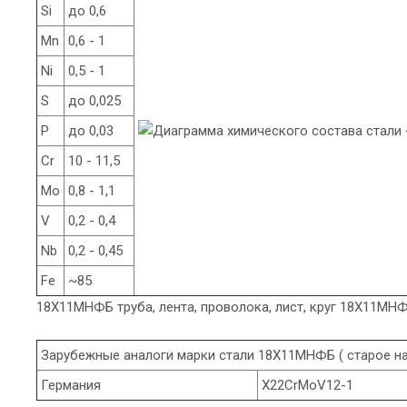
Si
до 0,6
Mn
0,6 - 1
Ni
0,5 - 1
S
до 0,025
P
до 0,03
Cr
10 - 11,5
Mo
0,8 - 1,1
V
0,2 - 0,4
Nb
0,2 - 0,45
Fe
~85
18Х11МНФБ труба, лента, проволока, лист, круг 18Х11МН
Зарубежные аналоги марки стали 18Х11МНФБ ( старое н
Германия
X22CrMoV12-1