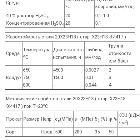
Среда
ºС
коррозии, мм/год
40 % раствор H
SO
20
0,1-1,0
2
4
Концентрированная H
SO
20
0,1
2
4
Жаростойкость стали 20Х23Н18 ( стар. Х23Н18 ЭИ417 )
Группа
Температура,
Длительность
Глубина,
Среда
стойкости
ºС
испытания, ч
мм/год
или балл
650
4500
0,0027
2
Воздух
750
1500
0,01
3
800
-
0,044
4
Механические свойства стали 20Х23Н18 ( стар. Х23Н18
o
ЭИ417 ) при Т=20
С
KCU (кДж
Прокат
Размер
Напр.
σ
(МПа)
s
(МПа)
δ
(%)
ψ %
в
T
5
2
/ м
)
Сорт
Прод.
500
200
35
50