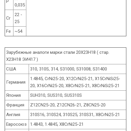
P
0,035
22 -
Cr
25
Fe
~54
Зарубежные аналоги марки стали 20Х23Н18 ( стар.
Х23Н18 ЭИ417 )
США
310, 310S, 314, S31000, S31008, S31400
1.4845, CrNi25-20, X12CrNi25-21, X15CrNiSi25-
Германия
20, X16CrNi25-20, X8CrNi25-21, X8CrNiSi25-21
Япония
SUH310, SUS310, SUS310S
Франция
Z12CN25-20, Z12CN26-21, Z8CN25-20
Англия
310S16, 310S24, 310S25, 310S31, X8CrNi25-21
Евросоюз
1.4843, 1.4845, X8CrNi25-21