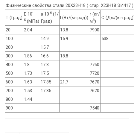
Физические свойства стали 20Х23Н18 ( стар. Х23Н18 ЭИ417 )
-
6
E 10
a 10
(1/
r (кг/
T (Град)
l (Вт/(м·град))
C (Дж/(кг·град)
5
3
(МПа)
Град)
м
)
20
2.04
13.8
7900
100
14.9
15.9
538
200
15.7
300
1.86
16.6
18.8
400
1.8
17.3
7760
500
1.73
17.5
7720
600
1.63
17.85
21.7
7670
700
1.53
17.85
7620
800
1.44
900
7540