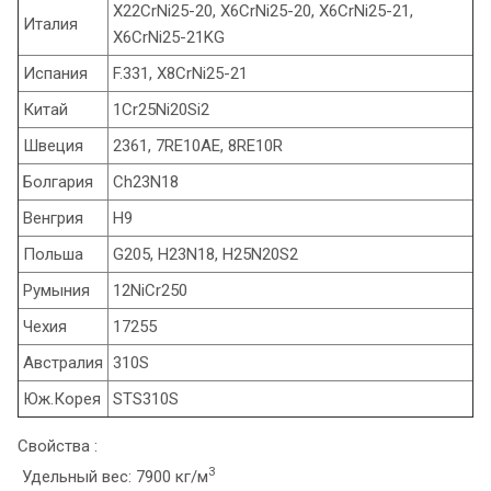
X22CrNi25-20, X6CrNi25-20, X6CrNi25-21,
Италия
X6CrNi25-21KG
Испания
F.331, X8CrNi25-21
Китай
1Cr25Ni20Si2
Швеция
2361, 7RE10AE, 8RE10R
Болгария
Ch23N18
Венгрия
H9
Польша
G205, H23N18, H25N20S2
Румыния
12NiCr250
Чехия
17255
Австралия
310S
Юж.Корея
STS310S
Свойства :
3
Удельный вес: 7900 кг/м