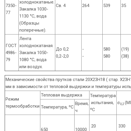
холоднокатаные.
7350-
Св. 4
264
539
35
Закалка 1030-
77
1130 °С, вода
(Образцы
поперечные).
Лента
ГОСТ
холоднокатаная.
До 0,2
-
580
(19)
4986-
Закалка 1050-
0,2-2,0
-
580
(38)
79
1080 °С, вода
или воздух.
Механические свойства прутков стали 20Х23Н18 ( стар. Х23Н1
мм в зависимости от тепловой выдержки и температуры исп
Тепловая выдержка
Температура
Режим
испытания,
σ
(М
Время,
0,2
термообработки
Температура, ºС
ºС
ч
20
330
650
10000