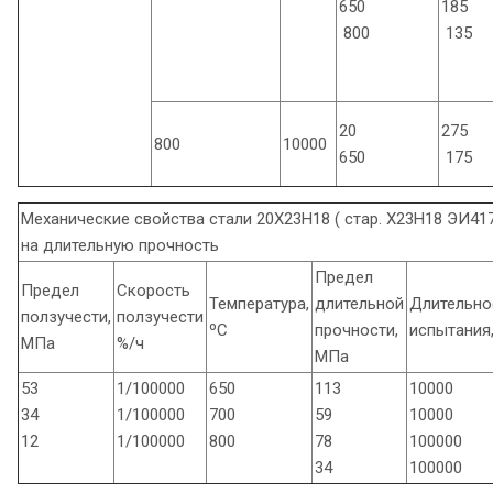
650
185
800
135
20
275
800
10000
650
175
Механические свойства стали 20Х23Н18 ( стар. Х23Н18 ЭИ417
на длительную прочность
Предел
Предел
Скорость
Температура,
длительной
Длительно
ползучести,
ползучести
ºС
прочности,
испытания,
МПа
%/ч
МПа
53
1/100000
650
113
10000
34
1/100000
700
59
10000
12
1/100000
800
78
100000
34
100000