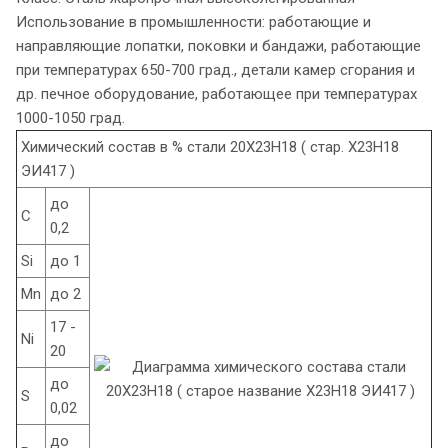
Использование в промышленности: работающие и
направляющие лопатки, поковки и бандажи, работающие
при температурах 650-700 град., детали камер сгорания и
др. печное оборудование, работающее при температурах
1000-1050 град.
Химический состав в % стали 20Х23Н18 ( стар. Х23Н18
ЭИ417 )
до
C
0,2
Si
до 1
Mn
до 2
17 -
Ni
20
до
S
0,02
до