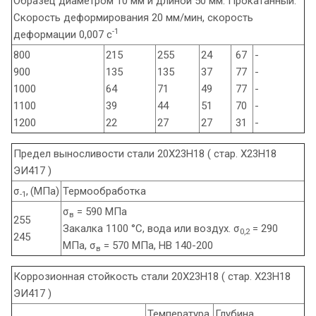
Образец диаметром 10 мм и длиной 50 мм. Прокатанный.
Скорость деформирования 20 мм/мин, скорость
-1
деформации 0,007 с
800
215
255
24
67
-
900
135
135
37
77
-
1000
64
71
49
77
-
1100
39
44
51
70
-
1200
22
27
27
31
-
Предел выносливости стали 20Х23Н18 ( стар. Х23Н18
ЭИ417 )
σ
,
(МПа)
Термообработка
-1
σ
= 590 МПа
в
255
Закалка 1100 °С, вода или воздух. σ
= 290
0,2
245
МПа, σ
= 570 МПа, НВ 140-200
в
Коррозионная стойкость стали 20Х23Н18 ( стар. Х23Н18
ЭИ417 )
Температура,
Глубина