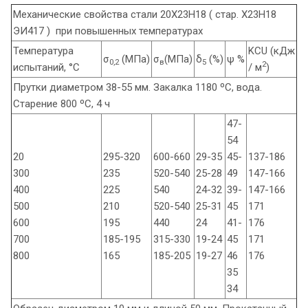
Механические свойства стали 20Х23Н18 ( стар. Х23Н18
ЭИ417 ) при повышенных температурах
Температура
KCU (кДж
σ
(МПа)
σ
(МПа)
δ
(%)
ψ %
0,2
в
5
2
испытаний, °С
/ м
)
Прутки диаметром 38-55 мм. Закалка 1180 ºС, вода.
Старение 800 ºС, 4 ч
47-
54
20
295-320
600-660
29-35
45-
137-186
300
235
520-540
25-28
49
147-166
400
225
540
24-32
39-
147-166
500
210
520-540
25-31
45
171
600
195
440
24
41-
176
700
185-195
315-330
19-24
45
171
800
165
185-205
19-27
46
176
35
34