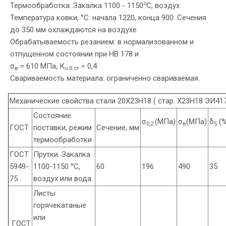
o
Термообработка: Закалка 1100 - 1150
C, воздух
Температура ковки, °С: начала 1220, конца 900. Сечения
до 350 мм охлаждаются на воздухе
Обрабатываемость резанием: в нормализованном и
отпущенном состоянии при HB 178 и
σ
= 610 МПа, К
= 0,4
в
υ б.ст
Свариваемость материала: ограниченно свариваемая.
Механические свойства стали 20Х23Н18 ( стар. Х23Н18 ЭИ417
Состояние
σ
(МПа)
σ
(МПа)
δ
(%
0,2
в
5
ГОСТ
поставки, режим
Сечение, мм
термообработки
ГОСТ
Прутки. Закалка
5949-
1100-1150 °С,
60
196
490
35
75
воздух или вода.
Листы
горячекатаные
или
ГОСТ