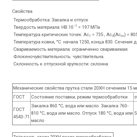
Свойства
Термообработка: Закалка и отпуск
-1
Твердость материала: HB 10
= 197 МПа
Температура критических точек: Ac
= 735 , Ac
(Ac
) = 805
1
3
m
Температура ковки, °С: начала 1250, конца 830. Сечения 
Свариваемость материала: ограниченно свариваемая.
Флокеночувствительность: чувствительна.
Склонность к отпускной хрупкости: склонна.
Механические свойства прутка стали 20ХН сечением 15 
ГОСТ
Состояние поставки, режим термообработки
σ
Закалка 860 °С, вода или масло. Закалка 760-
ГОСТ
810 °С, вода или масло. Отпуск 180 °С, вода или
5
4543-71
масло
Твёрдость стали 20ХН после термообработки