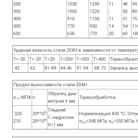
200
1050
1290
11
48
90
300
1000
1220
-
50
80
400
910
1100
11
51
75
500
770
950
14
54
11
600
650
770
20
60
18
Ударная вязкость стали 20ХН в зависимости от температ
Т=-50
Т=-20
Т=20
Т=200
Т=300
Т=400
Термообрао
43
62
81-89
44-46
91-94
68-72
Закалка, вы
Предел выносливости стали 20ХН
Образец диа-
σ
, МПА
n
Термообработка
-1
метром 6 мм
Гладкий
6
320
20*10
Нормализация 830 °C. Отпус
С надрезом
6
210
20*10
σ
=340 МПа
σ
=550 МПа, 
0,2
,
в
R=1 мм