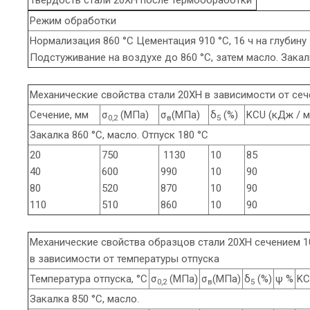
Режим обработки
Нормализация 860 °С Цементация 910 °С, 16 ч на глубину 1
Подстуживание на воздухе до 860 °С, затем масло. Закалк
Механические свойства стали 20ХН в зависимости от сеч
Сечение, мм
σ
(МПа)
σ
(МПа)
δ
(%)
KCU (кДж / м
0,2
в
5
Закалка 860 °С, масло. Отпуск 180 °С
20
750
1130
10
85
40
600
990
10
90
80
520
870
10
90
110
510
860
10
90
Механические свойства образцов стали 20ХН сечением 1
в зависимости от температуры отпуска
Температура отпуска, °С
σ
(МПа)
σ
(МПа)
δ
(%)
ψ %
KC
0,2
в
5
Закалка 850 °С, масло.