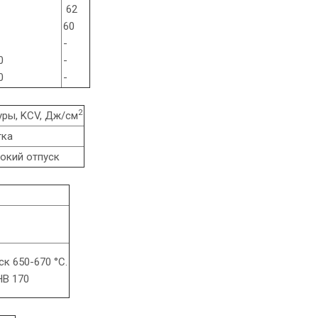
62
60
-
0
-
0
-
2
уры, KCV, Дж/см
тка
сокий отпуск
к 650-670 °C.
HB 170