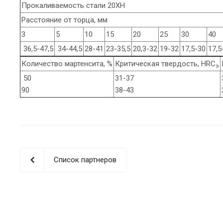
Прокаливаемость стали 20ХН
Расстояние от торца, мм
3
5
10
15
20
25
30
40
36,5-47,5
34-44,5
28-41
23-35,5
20,3-32
19-32
17,5-30
17,5
Количество мартенсита, %
Критическая твердость, HRC
э
50
31-37
90
38-43
Список партнеров