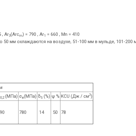
 , Ar
(Arc
) = 790 , Ar
= 660 , Mn = 410
3
m
1
до 50 мм охлаждаются на воздухе, 51-100 мм в мульде, 101-200 
мм
2
(МПа)
σ
(МПа)
δ
(%)
ψ %
KCU (Дж / см
)
0,2
в
5
90
780
14
50
78