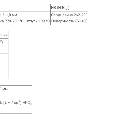
НВ (HRC
)
э
,6-1,8 мм.
Сердцевина 262-290
а 770-780 °С. Отпуск 190 °С
Поверхность (59-62)
ения
2
)
0 мм
2
U (Дж / см
)
HRC
3