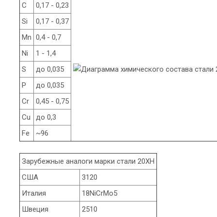
C
0,17 - 0,23
Si
0,17 - 0,37
Mn
0,4 - 0,7
Ni
1 - 1,4
S
до 0,035
P
до 0,035
Cr
0,45 - 0,75
Cu
до 0,3
Fe
~96
Зарубежные аналоги марки стали 20ХН
США
3120
Италия
18NiCrMo5
Швеция
2510