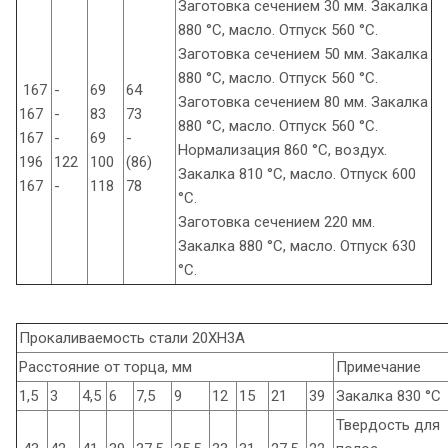
Заготовка сечением 30 мм. Закалка
880 °С, масло. Отпуск 560 °С.
Заготовка сечением 50 мм. Закалка
880 °С, масло. Отпуск 560 °С.
167
-
69
64
Заготовка сечением 80 мм. Закалка
167
-
83
73
880 °С, масло. Отпуск 560 °С.
167
-
69
-
Нормализация 860 °С, воздух.
196
122
100
(86)
Закалка 810 °С, масло. Отпуск 600
167
-
118
78
°С.
Заготовка сечением 220 мм.
Закалка 880 °С, масло. Отпуск 630
°С.
Прокаливаемость стали 20ХН3А
Расстояние от торца, мм
Примечание
1,5
3
4,5
6
7,5
9
12
15
21
39
Закалка 830 °С
Твердость для