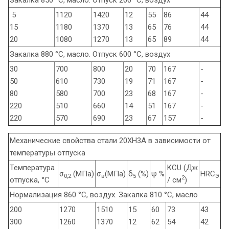
5
1120
1420
12
55
86
44
15
1180
1370
13
65
76
44
20
1080
1270
13
65
89
44
Закалка 880 °С, масло. Отпуск 600 °С, воздух
30
700
800
20
70
167
-
50
610
730
19
71
167
-
80
580
700
23
68
167
-
220
510
660
14
51
167
-
220
570
690
23
67
157
-
Механические свойства стали 20ХН3А в зависимости от
температуры отпуска
Температура
KCU (Дж
σ
(МПа)
σ
(МПа)
δ
(%)
ψ %
HRC
0,2
в
5
Э
2
отпуска, °С
/ см
)
Нормализация 860 °С, воздух. Закалка 810 °С, масло
200
1270
1510
15
60
73
43
300
1260
1370
12
62
54
42