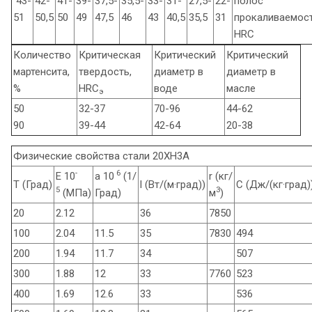
43-
42-
41-
39-
37,5-
35,5-
33-
31-
27,5-
22-
полос
51
50,5
50
49
47,5
46
43
40,5
35,5
31
прокаливаемост
HRC
Количество
Критическая
Критический
Критический
мартенсита,
твердость,
диаметр в
диаметр в
%
HRC
воде
масле
э
50
32-37
70-96
44-62
90
39-44
42-64
20-38
Физические свойства стали 20ХН3А
-
6
E 10
a 10
(1/
r (кг/
T (Град)
l (Вт/(м·град))
C (Дж/(кг·град)
5
3
(МПа)
Град)
м
)
20
2.12
36
7850
100
2.04
11.5
35
7830
494
200
1.94
11.7
34
507
300
1.88
12
33
7760
523
400
1.69
12.6
33
536