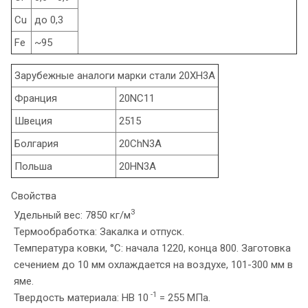
Cu
до 0,3
Fe
~95
Зарубежные аналоги марки стали 20ХН3А
Франция
20NC11
Швеция
2515
Болгария
20ChN3A
Польша
20HN3A
Свойства
3
Удельный вес: 7850 кг/м
Термообработка: Закалка и отпуск.
Температура ковки, °С: начала 1220, конца 800. Заготовка
сечением до 10 мм охлаждается на воздухе, 101-300 мм в
яме.
-1
Твердость материала: HB 10
= 255 МПа.