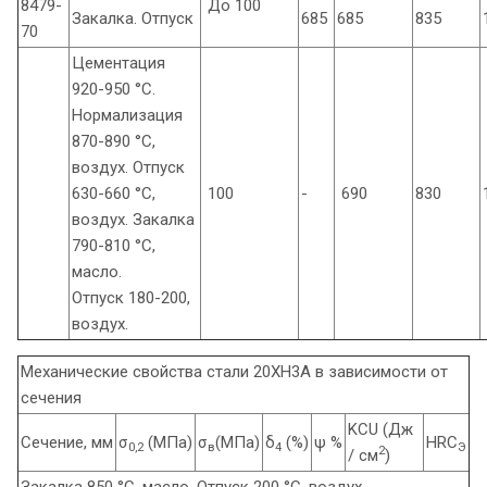
8479-
До 100
Закалка. Отпуск
685
685
835
70
Цементация
920-950 °С.
Нормализация
870-890 °С,
воздух. Отпуск
630-660 °С,
100
-
690
830
воздух. Закалка
790-810 °С,
масло.
Отпуск 180-200,
воздух.
Механические свойства стали 20ХН3А в зависимости от
сечения
KCU (Дж
Сечение, мм
σ
(МПа)
σ
(МПа)
δ
(%)
ψ %
HRC
0,2
в
4
Э
2
/ см
)
Закалка 850 °С, масло. Отпуск 200 °С, воздух