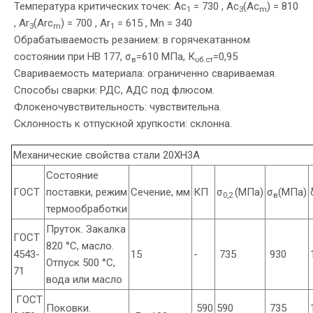
Температура критических точек: Ac
= 730 , Ac
(Ac
) = 810
1
3
m
, Ar
(Arc
) = 700 , Ar
= 615 , Mn = 340
3
m
1
Обрабатываемость резанием: в горячекатанном
состоянии при HB 177, σ
=610 МПа, К
=0,95
в
υб.ст
Свариваемость материала: ограниченно свариваемая.
Способы сварки: РДС, АДС под флюсом.
Флокеночувствительность: чувствительна.
Склонность к отпускной хрупкости: склонна.
Механические свойства стали 20ХН3А
Состояние
ГОСТ
поставки, режим
Сечение, мм
КП
σ
(МПа)
σ
(МПа)
0,2
в
термообработки
Пруток. Закалка
ГОСТ
820 °С, масло.
4543-
15
-
735
930
Отпуск 500 °С,
71
вода или масло
ГОСТ
Поковки.
590
590
735