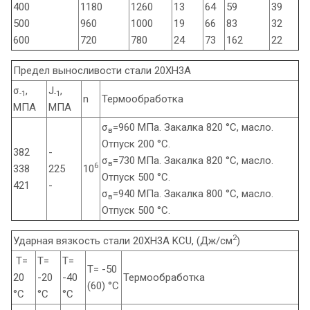
400
1180
1260
13
64
59
39
500
960
1000
19
66
83
32
600
720
780
24
73
162
22
Предел выносливости стали 20ХН3А
σ
,
J
,
-1
-1
n
Термообработка
МПА
МПА
σ
=960 МПа. Закалка 820 °С, масло.
в
Отпуск 200 °С.
382
-
σ
=730 МПа. Закалка 820 °С, масло.
в
6
338
225
10
Отпуск 500 °С.
421
-
σ
=940 МПа. Закалка 800 °С, масло.
в
Отпуск 500 °С.
2
Ударная вязкость стали 20ХН3А KCU, (Дж/см
)
Т=
Т=
Т=
Т= -50
20
-20
-40
Термообработка
(60) °С
°С
°С
°С