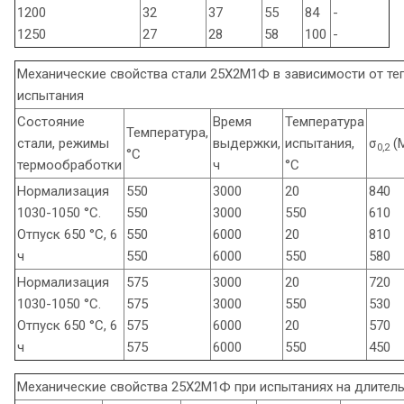
1200
32
37
55
84
-
1250
27
28
58
100
-
Механические свойства стали 25Х2М1Ф в зависимости от те
испытания
Состояние
Время
Температура
Температура,
стали, режимы
выдержки,
испытания,
σ
(
0,2
°С
термообработки
ч
°С
Нормализация
550
3000
20
840
1030-1050 °С.
550
3000
550
610
Отпуск 650 °С, 6
550
6000
20
810
ч
550
6000
550
580
Нормализация
575
3000
20
720
1030-1050 °С.
575
3000
550
530
Отпуск 650 °С, 6
575
6000
20
570
ч
575
6000
550
450
Механические свойства 25Х2М1Ф при испытаниях на длител