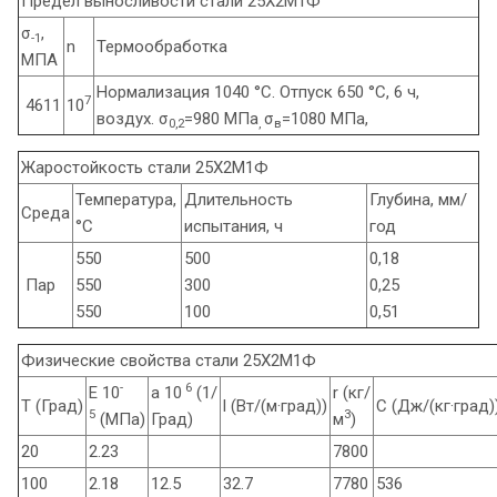
Предел выносливости стали 25Х2М1Ф
σ
,
-1
n
Термообработка
МПА
Нормализация 1040 °C. Отпуск 650 °С, 6 ч,
7
4611
10
воздух. σ
=980 МПа
σ
=1080 МПа,
0,2
,
в
Жаростойкость стали 25Х2М1Ф
Температура,
Длительность
Глубина, мм/
Среда
°С
испытания, ч
год
550
500
0,18
Пар
550
300
0,25
550
100
0,51
Физические свойства стали 25Х2М1Ф
-
6
E 10
a 10
(1/
r (кг/
T (Град)
l (Вт/(м·град))
C (Дж/(кг·град)
5
3
(МПа)
Град)
м
)
20
2.23
7800
100
2.18
12.5
32.7
7780
536