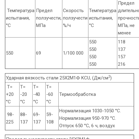
Предел
Температура
Предел
Скорость
Температура
длительн
испытания,
ползучести,
ползучести
испытания,
прочност
°С
МПа
%/ч
°С
МПа, не
менее
550
118
550
137
550
69
1/100 000
550
157
550
216
2
Ударная вязкость стали 25Х2М1Ф KCU, (Дж/см
)
Т=
Т=
Т=
Т=
+20
-20
-40
-60
Термообработка
°С
°С
°С
°С
Нормализация 1030-1050 °С.
98-
88-
69-
59-
Нормализация 950-970 °С.
225
137
137
108
Отпуск 650 °С, 6 ч, воздух