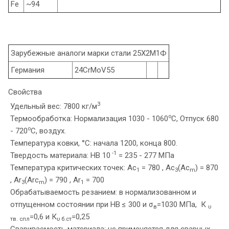
Fe
~94
Зарубежные аналоги марки стали 25Х2М1Ф
Германия
24CrMoV55
Свойства
3
Удельный вес: 7800 кг/м
o
Термообработка: Нормализация 1030 - 1060
C, Отпуск 680
o
- 720
C, воздух.
Температура ковки, °С: начала 1200, конца 800.
-1
Твердость материала: HB 10
= 235 - 277 МПа
Температура критических точек: Ac
= 780 , Ac
(Ac
) = 870
1
3
m
, Ar
(Arc
) = 790 , Ar
= 700
3
m
1
Обрабатываемость резанием: в нормализованном и
отпущенном состоянии при HB ≤ 300 и σ
=1030 МПа, К
в
υ
=0,6 и К
=0,25
тв. спл
υ б.ст
Свариваемость материала: не применяется для сварных