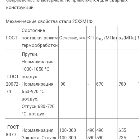
конструкций.
Механические свойства стали 25Х2М1Ф
Состояние
ГОСТ
поставки, режим
Сечение, мм
КП
σ
(МПа)
σ
(МПа)
0,2
в
термообработки
Прутки.
Нормализация
1030-1050 °С,
ГОСТ
воздух.
20072-
Нормализация
90
-
670
780
74
650-970 °С,
воздух.
Отпуск 680-720
°С, воздух
ГОСТ
Нормализация.
100-300
490
490
655
8479-
Закалка. Отпуск
100-300
590
590
735