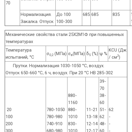
70
Нормализация.
До 100
685
685
835
Закалка. Отпуск
100-300
Механические свойства стали 25Х2М1Ф при повышенных
температурах
Температура
KCU (Дж
σ
(МПа)
σ
(МПа)
δ
(%)
ψ %
0,2
в
5
2
испытаний, °С
/ см
)
Прутки. Нормализация 1030-1050 °С, воздух.
Отпуск 650-660 °С, 6 ч, воздух. При 20 °С НВ 285-302
39-
70
880-
38-
1160
60
20
780-1050
880-
11-21
51-
62
100
780-980
1010
13-18
62
-
200
740-910
830-
12-14
48-
-
300
680-980
1010
12-17
60
-