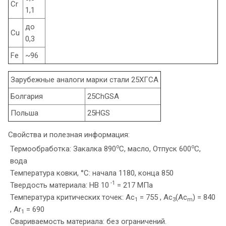
Cr
1,1
до
Cu
0,3
Fe
~96
Зарубежные аналоги марки стали 25ХГСА
Болгария
25ChGSA
Польша
25HGS
Свойства и полезная информация:
o
o
Термообработка: Закалка 890
C, масло, Отпуск 600
C,
вода
Температура ковки, °С: начала 1180, конца 850
-1
Твердость материала: HB 10
= 217 МПа
Температура критических точек: Ac
= 755 , Ac
(Ac
) = 840
1
3
m
, Ar
= 690
1
Свариваемость материала: без ограничений.