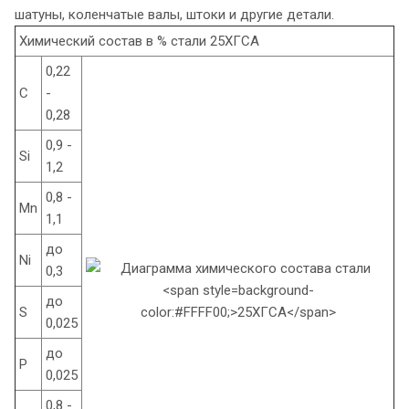
шатуны, коленчатые валы, штоки и другие детали.
Химический состав в % стали 25ХГСА
0,22
C
-
0,28
0,9 -
Si
1,2
0,8 -
Mn
1,1
до
Ni
0,3
до
S
0,025
до
P
0,025
0,8 -