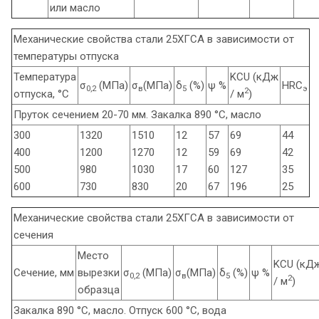
или масло
Механические свойства стали 25ХГСА в зависимости от
температуры отпуска
Температура
KCU (кДж
σ
(МПа)
σ
(МПа)
δ
(%)
ψ %
HRC
0,2
в
5
э
2
отпуска, °С
/ м
)
Пруток сечением 20-70 мм. Закалка 890 °С, масло
300
1320
1510
12
57
69
44
400
1200
1270
12
59
69
42
500
980
1030
17
60
127
35
600
730
830
20
67
196
25
Механические свойства стали 25ХГСА в зависимости от
сечения
Место
KCU (кД
Сечение, мм
вырезки
σ
(МПа)
σ
(МПа)
δ
(%)
ψ %
0,2
в
5
2
/ м
)
образца
Закалка 890 °С, масло. Отпуск 600 °С, вода