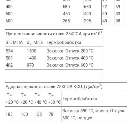
400
580
680
22
69
500
450
490
30
83
600
265
295
48
88
7
Предел выносливости стали 25ХГСА при n=10
σ
, МПА
σ
, МПа
Термообработка
-1
в
534
1590
Закалка. Отпуск 200 °С
509
1430
Закалка. Отпуск 400 °С
402
870
Закалка. Отпуск 600 °С
2
Ударная вязкость стали 25ХГСА KCU, (Дж/см
)
Т=
Т=
Т=
Т=
Термообработка
+20 °С
-20 °С
-40 °С
-60 °С
Закалка 890 °С, масло. Отпуск
183
160
132
78
600 °С, воздух