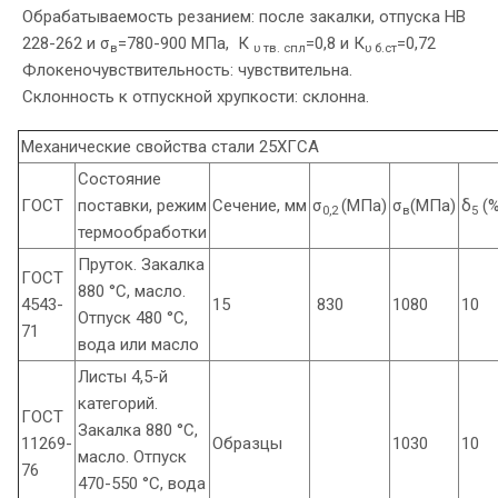
Обрабатываемость резанием: после закалки, отпуска HB
228-262 и σ
=780-900 МПа, К
=0,8 и К
=0,72
в
υ тв. спл
υ б.ст
Флокеночувствительность: чувствительна.
Склонность к отпускной хрупкости: склонна.
Механические свойства стали 25ХГСА
Состояние
ГОСТ
поставки, режим
Сечение, мм
σ
(МПа)
σ
(МПа)
δ
(%
0,2
в
5
термообработки
Пруток. Закалка
ГОСТ
880 °С, масло.
4543-
15
830
1080
10
Отпуск 480 °С,
71
вода или масло
Листы 4,5-й
категорий.
ГОСТ
Закалка 880 °С,
11269-
Образцы
1030
10
масло. Отпуск
76
470-550 °С, вода