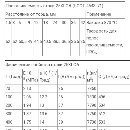
Прокаливаемость стали 25ХГСА (ГОСТ 4543-71)
Расстояние от торца, мм
Примечание
1,5
3
6
9
12
18
24
30
36
42
Закалка 870 °С
Твердость для
полос
52
52
50,5
49
44,5
40,5
38,5
36,5
35,5
35
прокаливаемости,
HRC
э
Физические свойства стали 25ХГСА
-
6
E 10
a 10
(1/
r (кг/
T (Град)
l (Вт/(м·град))
C (Дж/(кг·град)
5
3
(МПа)
Град)
м
)
20
2.13
35
7850
100
2.06
12.2
36
7830
496
200
1.94
13
37
7790
504
300
1.87
13.6
37
7760
512
400
1.75
14
39
7730
533