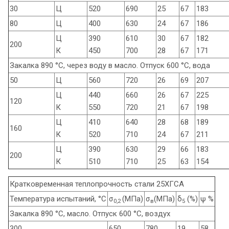
30
Ц
520
690
25
67
183
80
Ц
400
630
24
67
186
Ц
390
610
30
67
182
200
К
450
700
28
67
171
Закалка 890 °С, через воду в масло. Отпуск 600 °С, вода
50
Ц
560
720
26
69
207
Ц
440
660
26
67
225
120
К
550
720
21
67
198
Ц
410
640
28
68
189
160
К
520
710
24
67
211
Ц
390
630
29
66
183
200
К
510
710
25
63
154
Кратковременная теплопрочность стали 25ХГСА
Температура испытаний, °С
σ
(МПа)
σ
(МПа)
δ
(%)
ψ %
0,2
в
5
Закалка 890 °С, масло. Отпуск 600 °С, воздух
300
650
780
19
58